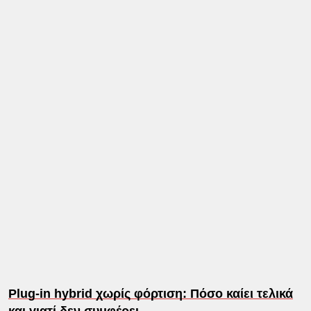
Plug-in hybrid χωρίς φόρτιση: Πόσο καίει τελικά
και γιατί δεν συμφέρει