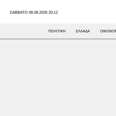
ΣΑΒΒΑΤΟ 08.08.2026 20:12
ΠΟΛΙΤΙΚΗ
ΕΛΛΑΔΑ
ΟΙΚΟΝΟ
δία στην Πάρο: Νεκρό
 παιδί σε πισίνα –
θησαν ο ιδιοκτήτης και οι