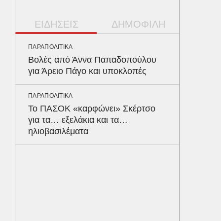
ΕΙΔΗΣΕΙΣ
ΔΗΜΟΦΙΛΗ
ΠΑΡΑΠΟΛΙΤΙΚΑ
ΥΓΕΙΑ
Βολές από Άννα Παπαδοπούλου
Τα 4 φ
για Άρειο Πάγο και υποκλοπές
σάκχαρο
στην κο
ΠΑΡΑΠΟΛΙΤΙΚΑ
Το ΠΑΣΟΚ «καρφώνει» Σκέρτσο
ΠΑΡΑΠΟΛ
για τα… εξελάκια και τα…
Αρναού
ηλιοβασιλέματα
τα διόδ
Ευζώνο
Βρυξέλ
ΥΓΕΙΑ
Σταφυλ
λοίμωξη
διατρέ