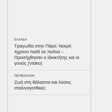
ΠΕΡΙΒΑΛ
Φλόριν
πύθωνε
κέρδισ
διαγων
ΕΛΛΑΔΑ
Τραγωδία στην Πάρο: Νεκρό
ΟΙΚΟΝΟΜ
4χρονο παιδί σε πισίνα –
Σε ισχύ
Προσήχθησαν ο ιδιοκτήτης και οι
τον Το
γονείς (Video)
στα 4 
απαιτού
σε ποιε
Δε
ΠΕΡΙΒΑΛΛΟΝ
Ζωή στη θάλασσα και λύσεις
σταλινογοτθικές