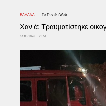
 (Video)
ΕΛΛΑΔΑ
Tο Ποντίκι Web
Χανιά: Τραυματίστηκε οικο
14.05.2026
23:51