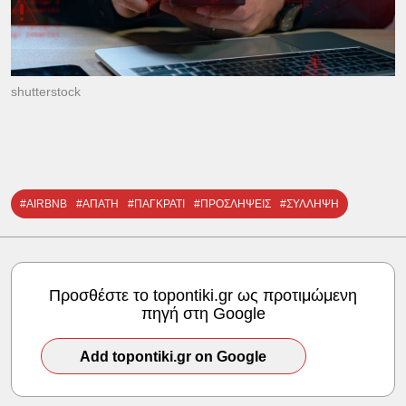
shutterstock
#AIRBNB
#ΑΠΑΤΗ
#ΠΑΓΚΡΑΤΙ
#ΠΡΟΣΛΗΨΕΙΣ
#ΣΥΛΛΗΨΗ
Προσθέστε το topontiki.gr ως προτιμώμενη
πηγή στη Google
Add topontiki.gr on Google