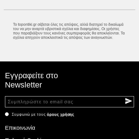
Το topontiki.gr σέβεται όλες τις απόψεις, αλλά διατηρεί το δικαίωμά
του να μην αναρτά υβριστικά σχόλια και διαφημίσεις. Οι χρήστες
που παραβιάζουν τους κανόνες συμπεριφοράς θα αποκλείονται. Τα
σχόλια απηχούν αποκλειστικά τις απόψεις των αναγνωστών.
Εγγραφείτε στο
Newsletter
Συμφωνώ με τους
όρους χρήσης
Επικοινωνία