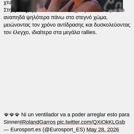
χτυπημάτων.
Στη
ζέστη,
η μπάλα κινείται ταχύτερα στον αέρα και
αναπηδά ψηλότερα πάνω στο στεγνό χώμα,
μειώνοντας τον χρόνο αντίδρασης και δυσκολεύοντας
τον έλεγχο, ιδιαίτερα στα μεγάλα rallies.
🪭🪭🪭 Ni un ventilador va a poder arreglar esto para
Sinner
#RolandGarros
pic.twitter.com/QXiOkKLGsb
— Eurosport.es (@Eurosport_ES)
May 28, 2026