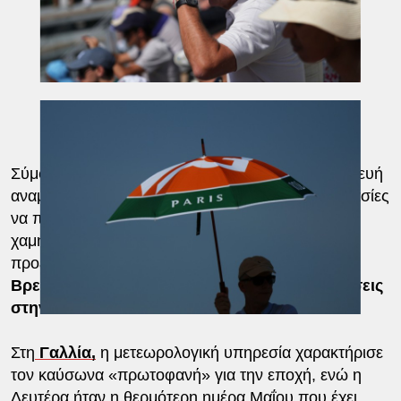
Σύμφωνα με τις προβλέψεις, Πέμπτη και Παρασκευή
αναμένεται μικρή αποκλιμάκωση, με τις θερμοκρασίες
να παραμένουν μεν υψηλές, αλλά σε ελαφρώς
χαμηλότερα επίπεδα. Παράλληλα, υπάρχουν
προειδοποιήσεις για
καταιγίδες
σε περιοχές της
Βρετανίας και της Γαλλίας και για χαλαζοπτώσεις
στην Ιταλία.
Στη
Γαλλία,
η μετεωρολογική υπηρεσία χαρακτήρισε
τον καύσωνα «πρωτοφανή» για την εποχή, ενώ η
Δευτέρα ήταν η θερμότερη ημέρα Μαΐου που έχει