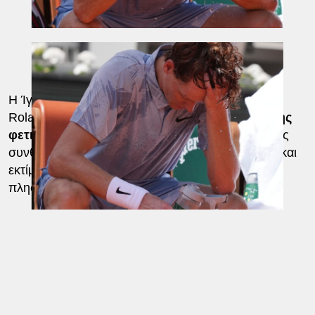
Η Ίγκα Σφιόντεκ, κάτοχος τεσσάρων τίτλων στο
Roland Garros και ένα από τα
μεγάλα φαβορί της
φετινής διοργάνωσης,
υποστήριξε ότι οι καιρικές
συνθήκες διαφέρουν αισθητά από άλλες χρονιές και
εκτίμησε ότι θα αλλάξουν ξανά όσο το τουρνουά
πλησιάζει προς την τελική του φάση.