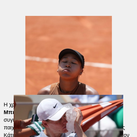
Η χρυσή Ολυμπιονίκης του Τόκιο,
Μπελίντα
Μπέντσιτς
, ανέφερε από την πλευρά της ότι οι
συγκεκριμένες συνθήκες ταιριάζουν ιδανικά στο
παιχνίδι της, μετά τη νίκη της επί της Αμερικανίδας
Κάτι ΜακΝάλι με 6-4, 6-0 και την πρόκρισή της στον