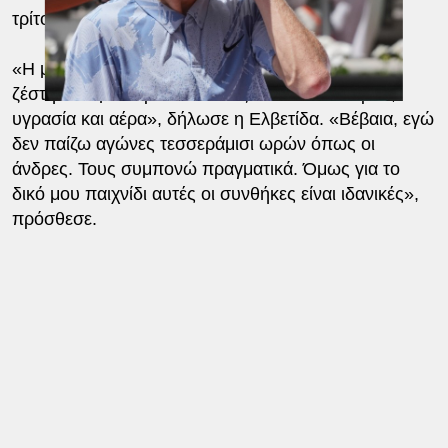
τρίτο γύρο για πρώτη φορά από το 2022.
«Η μπάλα φεύγει πιο γρήγορα και εγώ αγαπώ τη
ζέστη. Δεν μου αρέσει να παίζω όταν κάνει κρύο,
υγρασία και αέρα», δήλωσε η Ελβετίδα. «Βέβαια, εγώ
δεν παίζω αγώνες τεσσεράμισι ωρών όπως οι
άνδρες. Τους συμπονώ πραγματικά. Όμως για το
δικό μου παιχνίδι αυτές οι συνθήκες είναι ιδανικές»,
πρόσθεσε.