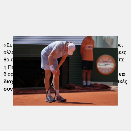
«Συνήθως ο καιρός εδώ είναι τελείως διαφορετικός,
αλλά αυτό δεν έχει σημασία. Πιστεύω ότι οι συνθήκες
θα αλλάξουν στο δεύτερο μέρος του τουρνουά» είπε
η Πολωνή τενίστρια. «Νομίζω πως αυτή η
διοργάνωση θα κριθεί από το ποιος θα καταφέρει
να
διαχειριστεί καλύτερα όλες αυτές τις διαφορετικές
συνθήκες».