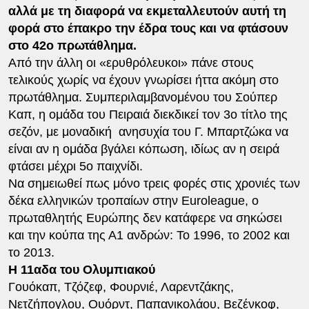
αλλά με τη διαφορά να εκμεταλλευτούν αυτή τη
φορά στο έπακρο την έδρα τους και να φτάσουν
στο 42ο πρωτάθλημα.
Από την άλλη οι «ερυθρόλευκοι» πάνε στους
τελικούς χωρίς να έχουν γνωρίσει ήττα ακόμη στο
πρωτάθλημα. Συμπεριλαμβανομένου του Σούπερ
Καπ, η ομάδα του Πειραιά διεκδικεί τον 3ο τίτλο της
σεζόν, με μοναδική ανησυχία του Γ. Μπαρτζώκα να
είναι αν η ομάδα βγάλει κόπωση, ιδίως αν η σειρά
φτάσει μέχρι 5ο παιχνίδι.
Να σημειωθεί πως μόνο τρεις φορές στις χρονιές των
δέκα ελληνικών τροπαίων στην Euroleague, ο
πρωταθλητής Ευρώπης δεν κατάφερε να σηκώσει
και την κούπα της Α1 ανδρών: To 1996, το 2002 και
το 2013.
Η 11αδα του Ολυμπιακού
Γουόκαπ, Τζόζεφ, Φουρνιέ, Λαρεντζάκης,
Νετζήπογλου, Ουόρντ, Παπανικολάου, Βεζένκοφ,