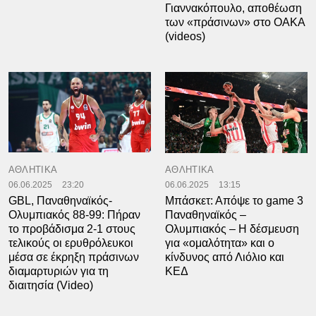
Γιαννακόπουλο, αποθέωση
των «πράσινων» στο ΟΑΚΑ
(videos)
ΑΘΛΗΤΙΚΑ
ΑΘΛΗΤΙΚΑ
06.06.2025
23:20
06.06.2025
13:15
GBL, Παναθηναϊκός-
Μπάσκετ: Απόψε το game 3
Ολυμπιακός 88-99: Πήραν
Παναθηναϊκός –
το προβάδισμα 2-1 στους
Ολυμπιακός – Η δέσμευση
τελικούς οι ερυθρόλευκοι
για «ομαλότητα» και ο
μέσα σε έκρηξη πράσινων
κίνδυνος από Λιόλιο και
διαμαρτυριών για τη
ΚΕΔ
διαιτησία (Video)