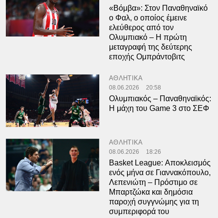
«Βόμβα»: Στον Παναθηναϊκό
ο Φαλ, ο οποίος έμεινε
ελεύθερος από τον
Ολυμπιακό – Η πρώτη
μεταγραφή της δεύτερης
εποχής Ομπράντοβιτς
ΑΘΛΗΤΙΚΑ
08.06.2026
20:58
Ολυμπιακός – Παναθηναϊκός:
Η μάχη του Game 3 στο ΣΕΦ
ΑΘΛΗΤΙΚΑ
08.06.2026
18:26
Basket League: Αποκλεισμός
ενός μήνα σε Γιαννακόπουλο,
Λεπενιώτη – Πρόστιμο σε
Μπαρτζώκα και δημόσια
παροχή συγγνώμης για τη
συμπεριφορά του