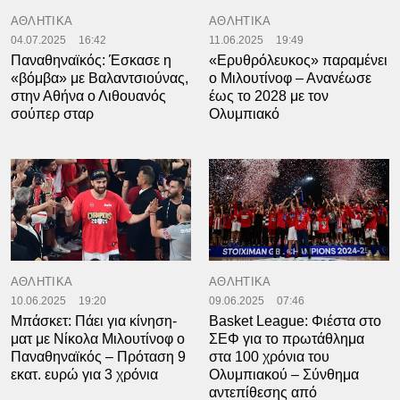
ΑΘΛΗΤΙΚΑ
ΑΘΛΗΤΙΚΑ
04.07.2025
16:42
11.06.2025
19:49
Παναθηναϊκός: Έσκασε η
«Ερυθρόλευκος» παραμένει
«βόμβα» με Βαλαντσιούνας,
ο Μιλουτίνοφ – Ανανέωσε
στην Αθήνα ο Λιθουανός
έως το 2028 με τον
σούπερ σταρ
Ολυμπιακό
ΑΘΛΗΤΙΚΑ
ΑΘΛΗΤΙΚΑ
10.06.2025
19:20
09.06.2025
07:46
Μπάσκετ: Πάει για κίνηση-
Basket League: Φιέστα στο
ματ με Νίκολα Μιλουτίνοφ ο
ΣΕΦ για το πρωτάθλημα
Παναθηναϊκός – Πρόταση 9
στα 100 χρόνια του
εκατ. ευρώ για 3 χρόνια
Ολυμπιακού – Σύνθημα
αντεπίθεσης από