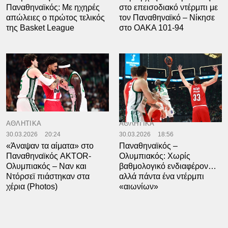
Παναθηναϊκός: Mε ηχηρές
στο επεισοδιακό ντέρμπι με
απώλειες o πρώτος τελικός
τον Παναθηναϊκό – Νίκησε
της Basket League
στο ΟΑΚΑ 101-94
ΑΘΛΗΤΙΚΑ
ΑΘΛΗΤΙΚΑ
30.03.2026
20:24
30.03.2026
18:56
«Άναψαν τα αίματα» στο
Παναθηναϊκός –
Παναθηναϊκός AKTOR-
Ολυμπιακός: Χωρίς
Ολυμπιακός – Ναν και
βαθμολογικό ενδιαφέρον…
Ντόρσεϊ πιάστηκαν στα
αλλά πάντα ένα ντέρμπι
χέρια (Photos)
«αιωνίων»