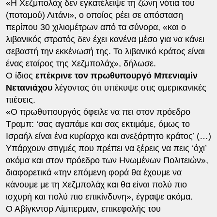
«Η Χεζμπολάχ δεν εγκατέλειψε τη ζώνη νότια του
(ποταμού) Λιτάνι», ο οποίος ρέει σε απόσταση
περίπου 30 χιλιομέτρων από τα σύνορα, «και ο
λιβανικός στρατός δεν έχει κανένα μέσο για να κάνει
σεβαστή την εκκένωσή της. Το λιβανικό κράτος είναι
ένας εταίρος της Χεζμπολάχ», δήλωσε.
Ο ίδιος
επέκρινε τον πρωθυπουργό Μπενιαμίν
Νετανιάχου
λέγοντας ότι υπέκυψε στις αμερικανικές
πιέσεις.
«Ο πρωθυπουργός όφειλε να πει στον πρόεδρο
Τραμπ: ‘σας αγαπάμε και σας εκτιμάμε, όμως το
Ισραήλ είναι ένα κυρίαρχο και ανεξάρτητο κράτος’ (…)
Υπάρχουν στιγμές που πρέπει να ξέρεις να πεις ‘όχι’
ακόμα και στον πρόεδρο των Ηνωμένων Πολιτειών»,
διαφορετικά «την επόμενη φορά θα έχουμε να
κάνουμε με τη Χεζμπολάχ και θα είναι πολύ πιο
ισχυρή και πολύ πιο επικίνδυνη», έγραψε ακόμα.
Ο Αβίγκντορ Λίμπερμαν, επικεφαλής του