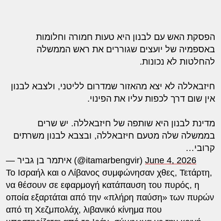
הפסקת האש עם לבנון היא טעות חמורה וחלומות
באספמיה של יועצים שגוררים את ראש הממשלה
להחלטות לא נכונות.
חיזבאללה לא יצא מהאזור שמדרום לליטני, ולצבא לבנון
אין שום דרך לכפות עליו את הפינוי.
מדינת לבנון היא שותפה של חיזבאללה. יש שרים
בממשלה שלה מטעם חיזבאללה, ובצבא לבנון משרתים
קרובי…
— איתמר בן גביר (@itamarbengvir)
June 4, 2026
Το Ισραήλ και ο Λίβανος συμφώνησαν χθες, Τετάρτη,
να θέσουν σε εφαρμογή κατάπαυση του πυρός, η
οποία εξαρτάται από την «πλήρη παύση» των πυρών
από τη Χεζμπολάχ, λιβανικό κίνημα που