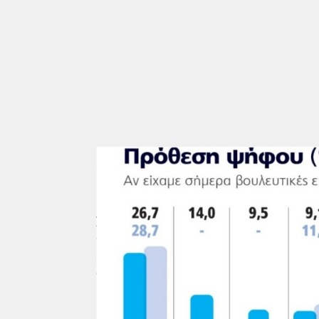
Σε μία ανάλυση εδρών πάνω στα ποσοσ
Βουλή 8 κομμάτων και μια αυτοδυναμία
Η ΝΔ θα έχει 123 έδρες και η ΕΛΑΣ 4
χρειαζόταν συνεργασία είτε μόνο με
δεύτερο σενάριο να μοιάζει επιστη
Σε κάθε άλλη περίπτωση, συνεργασία 
στο σενάριο της συγκεκριμένης δημοσ