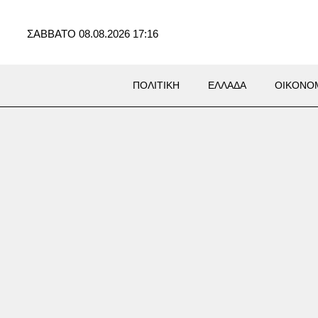
ΣΑΒΒΑΤΟ 08.08.2026 17:16
ΠΟΛΙΤΙΚΗ
ΕΛΛΑΔΑ
ΟΙΚΟΝΟ
Σ
δη: Στους εννέα αυξήθηκε ο
ός των νεκρών από την
ρή επίθεση σε σχολείο