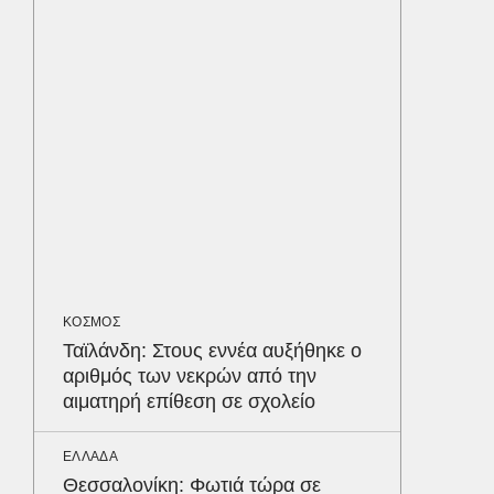
Σταφυλ
λοίμωξη
διατρέ
ΠΕΡΙΒΑΛ
Φλόριν
πύθωνε
κέρδισ
διαγων
ΟΙΚΟΝΟΜ
Σε ισχύ
ΚΟΣΜΟΣ
τον Το
Ταϊλάνδη: Στους εννέα αυξήθηκε ο
στα 4 
αριθμός των νεκρών από την
απαιτού
αιματηρή επίθεση σε σχολείο
σε ποιε
Δε
ΕΛΛΑΔΑ
Θεσσαλονίκη: Φωτιά τώρα σε