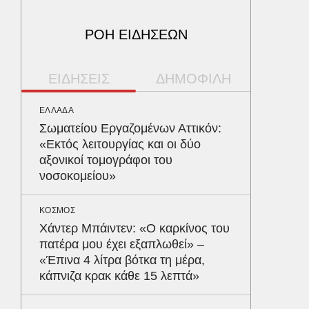
ΡΟΗ ΕΙΔΗΣΕΩΝ
ΕΙΔΗΣΕΙΣ
ΔΗΜΟΦΙΛΗ
ΕΛΛΑΔΑ
ΥΓΕΙΑ
Σωματείου Εργαζομένων Αττικόν:
Τα 4 φ
«Εκτός λειτουργίας και οι δύο
σάκχαρο
αξονικοί τομογράφοι του
στην κο
νοσοκομείου»
ΠΑΡΑΠΟΛ
ΚΟΣΜΟΣ
Αρναού
Χάντερ Μπάιντεν: «Ο καρκίνος του
τα διόδ
πατέρα μου έχει εξαπλωθεί» –
Ευζώνο
«Έπινα 4 λίτρα βότκα τη μέρα,
Βρυξέλ
κάπνιζα κρακ κάθε 15 λεπτά»
ΥΓΕΙΑ