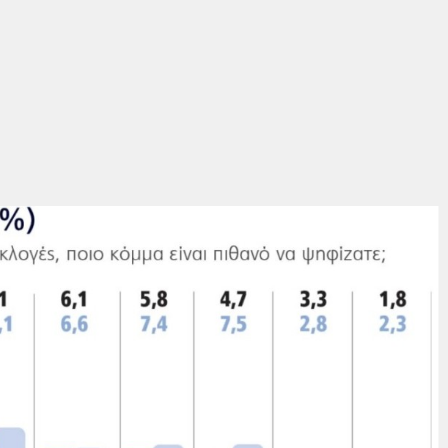
τά της εκτίμησης ψήφου, αυτό που προκύπτει είναι
 που είναι… πολύ μακριά.
7 και για να φτάσει τις 150 το κυβερνών κόμμα, θα
 το ΠΑΣΟΚ, είτε μόνο με την…. Καρυστιανού, με το
μονικής φαντασίας…
χωρίς το
ΠΑΣΟΚ
σημαίνει ότι χρειάζεται δύο κόμματα
κόπησης.