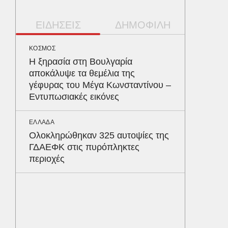
ΕΙΔΗΣΕΙΣ
ΔΗΜΟΦΙΛΗ
ΚΟΣΜΟΣ
ΥΓΕΙΑ
Η ξηρασία στη Βουλγαρία
Το συσ
αποκάλυψε τα θεμέλια της
ρίχνει 
γέφυρας του Μέγα Κωνσταντίνου –
προστα
Εντυπωσιακές εικόνες
ΑΥΤΟΚΙΝ
ΕΛΛΑΔΑ
Κράτησ
Ολοκληρώθηκαν 325 αυτοψίες της
είναι τ
ΓΔΑΕΦΚ στις πυρόπληκτες
του Έλ
περιοχές
ΠΕΡΙΒΑΛ
Φλόριν
πύθωνε
κέρδισ
διαγων