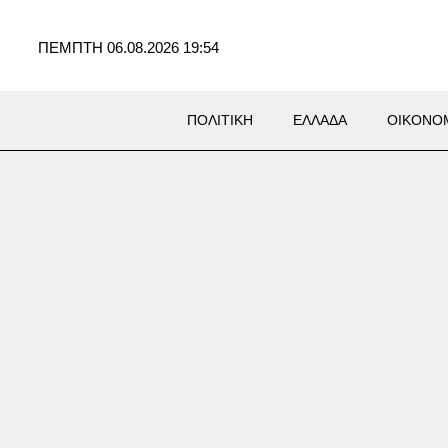
ΠΕΜΠΤΗ 06.08.2026 19:54
ΠΟΛΙΤΙΚΗ
ΕΛΛΑΔΑ
ΟΙΚΟΝΟ
Σ
έαμα στον Αυγουστιάτικο
ό: Τέσσερα φαινόμενα
χρονα στις 12 Αυγούστου