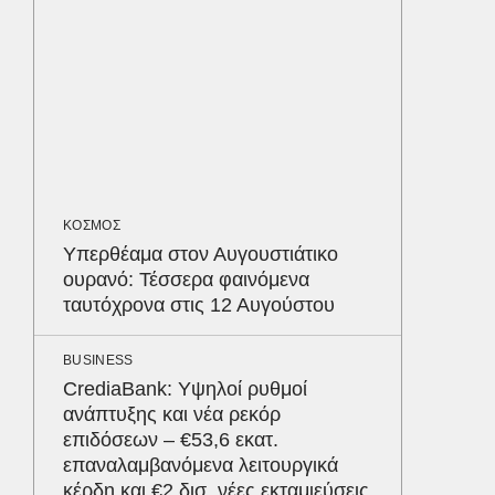
ΟΙΚΟΝΟΜ
Το παρα
τουρισμ
φέρνου
ΕΛΛΑΔΑ
Βαρύτατ
ΚΟΣΜΟΣ
στην Π
Υπερθέαμα στον Αυγουστιάτικο
ανακύκ
ουρανό: Τέσσερα φαινόμενα
του ΧΥΤ
Δε
ταυτόχρονα στις 12 Αυγούστου
BUSINESS
CrediaBank: Υψηλοί ρυθμοί
ανάπτυξης και νέα ρεκόρ
επιδόσεων – €53,6 εκατ.
επαναλαμβανόμενα λειτουργικά
κέρδη και €2 δισ. νέες εκταμιεύσεις