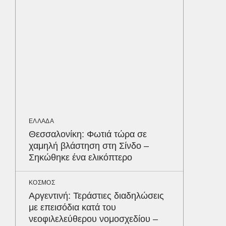
διατρέ
ΠΕΡΙΒΑΛ
Φλόριν
πύθωνε
κέρδισ
διαγων
ΟΙΚΟΝΟΜ
ΕΛΛΑΔΑ
Σε ισχύ
Θεσσαλονίκη: Φωτιά τώρα σε
τον Το
χαμηλή βλάστηση στη Σίνδο –
στα 4 
Σηκώθηκε ένα ελικόπτερο
απαιτού
σε ποιε
Δε
ΚΟΣΜΟΣ
Αργεντινή: Τεράστιες διαδηλώσεις
με επεισόδια κατά του
νεοφιλελεύθερου νομοσχεδίου –