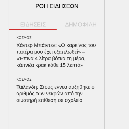
ΡΟΗ ΕΙΔΗΣΕΩΝ
ΕΙΔΗΣΕΙΣ
ΔΗΜΟΦΙΛΗ
ΚΟΣΜΟΣ
ΥΓΕΙΑ
Χάντερ Μπάιντεν: «Ο καρκίνος του
Τα 4 φ
πατέρα μου έχει εξαπλωθεί» –
σάκχαρο
«Έπινα 4 λίτρα βότκα τη μέρα,
στην κο
κάπνιζα κρακ κάθε 15 λεπτά»
ΠΑΡΑΠΟΛ
ΚΟΣΜΟΣ
Αρναού
Ταϊλάνδη: Στους εννέα αυξήθηκε ο
τα διόδ
αριθμός των νεκρών από την
Ευζώνο
αιματηρή επίθεση σε σχολείο
Βρυξέλ
ΥΓΕΙΑ
Σταφυλ
λοίμωξη