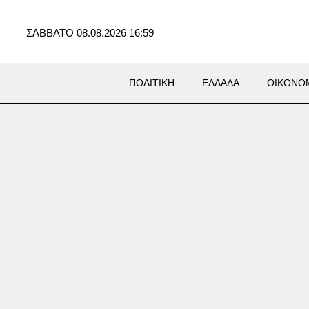
ΣΑΒΒΑΤΟ 08.08.2026 16:59
ΠΟΛΙΤΙΚΗ
ΕΛΛΑΔΑ
ΟΙΚΟΝΟ
λονίκη: Φωτιά τώρα σε
ή βλάστηση στη Σίνδο –
ηκε ένα ελικόπτερο