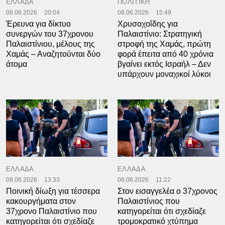
ΕΛΛΑΔΑ
ΠΟΛΙΤΙΚΗ
08.06.2026
20:04
08.06.2026
15:49
Έρευνα για δίκτυο
Χρυσοχοΐδης για
συνεργών του 37χρονου
Παλαιστίνιο: Στρατηγική
Παλαιστίνιου, μέλους της
στροφή της Χαμάς, πρώτη
Χαμάς – Αναζητούνται δύο
φορά έπειτα από 40 χρόνια
άτομα
βγαίνει εκτός Ισραήλ – Δεν
υπάρχουν μοναχικοί λύκοι
ΕΛΛΑΔΑ
ΕΛΛΑΔΑ
08.06.2026
13:33
08.06.2026
11:22
Ποινική δίωξη για τέσσερα
Στον εισαγγελέα ο 37χρονος
κακουργήματα στον
Παλαιστίνιος που
37χρονο Παλαιστίνιο που
κατηγορείται ότι σχεδίαζε
κατηγορείται ότι σχεδίαζε
τρομοκρατικό χτύπημα