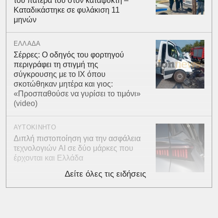
του πατέρα του στον καταψύκτη –
Καταδικάστηκε σε φυλάκιση 11
μηνών
ΕΛΛΑΔΑ
Σέρρες: Ο οδηγός του φορτηγού
περιγράφει τη στιγμή της
σύγκρουσης με το ΙΧ όπου
σκοτώθηκαν μητέρα και γιος:
«Προσπαθούσε να γυρίσει το τιμόνι»
(video)
ΑΥΤΟΚΙΝΗΤΟ
Διπλή πιστοποίηση για την ασφάλεια
τεχνολογιών AI σε δύο μάρκες που
έρχονται και Ελλάδα
Δείτε όλες τις ειδήσεις