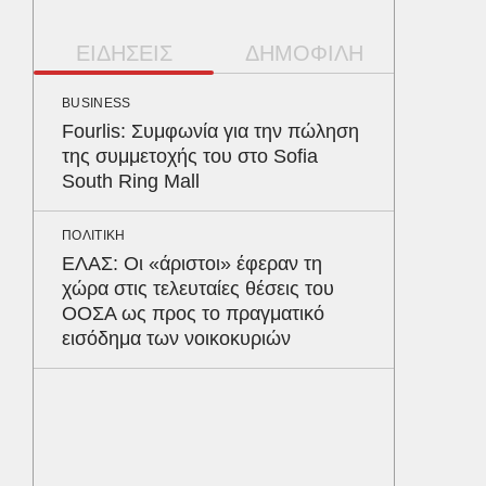
ΕΙΔΗΣΕΙΣ
ΔΗΜΟΦΙΛΗ
BUSINESS
ΠΕΡΙΒΑΛ
Fourlis: Συμφωνία για την πώληση
Φλόριν
της συμμετοχής του στο Sofia
πύθωνε
South Ring Mall
κέρδισ
διαγων
ΠΟΛΙΤΙΚΗ
ΕΛΑΣ: Οι «άριστοι» έφεραν τη
ΕΝΕΡΓΕΙ
χώρα στις τελευταίες θέσεις του
Όταν η 
ΟΟΣΑ ως προς το πραγματικό
συμφων
εισόδημα των νοικοκυριών
ΥΓΕΙΑ
Τα 4 φ
σάκχαρο
στην κο