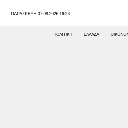
ΠΑΡΑΣΚΕΥΗ 07.08.2026 16:26
ΠΟΛΙΤΙΚΗ
ΕΛΛΑΔΑ
ΟΙΚΟΝΟ
ΜΙΑ
λό τριετίας οι τιμές των
μων παγκοσμίως – Καύσωνες
ολεμικές συγκρούσεις