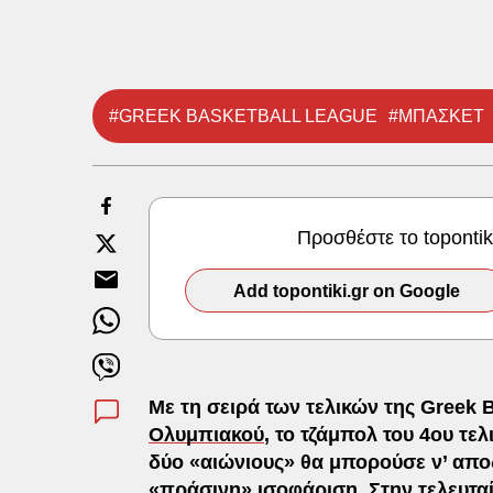
#GREEK BASKETBALL LEAGUE
#ΜΠΑΣΚΕΤ
Προσθέστε το toponti
Add topontiki.gr on Google
Mε τη σειρά των τελικών της Greek B
Ολυμπιακού
, το τζάμπολ του 4ου τε
δύο «αιώνιους» θα μπορούσε ν’ αποδε
«πράσινη» ισοφάριση. Στην τελευτα