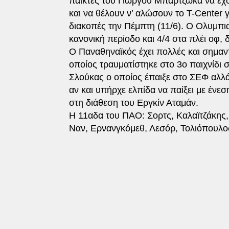
παίκτες του Γιώργου Μπαρτζώκα να έχο
και να θέλουν ν’ αλώσουν το T-Center 
διακοπές την Πέμπτη (11/6). Ο Ολυμπι
κανονική περίοδο και 4/4 στα πλέι οφ, 
Ο Παναθηναϊκός έχει πολλές και σημαν
οποίος τραυματίστηκε στο 3ο παιχνίδι 
Σλούκας ο οποίος έπαιξε στο ΣΕΦ αλλά
αν και υπήρχε ελπίδα να παίξει με ένεση
στη διάθεση του Εργκίν Αταμάν.
Η 11αδα του ΠΑΟ: Σορτς, Καλαϊτζάκης,
Ναν, Ερνανγκόμεθ, Λεσόρ, Τολιόπουλο