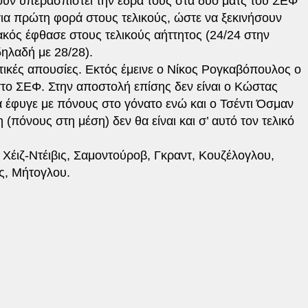
υν υπερασπιστεί την έδρα τους στα δύο ματς του ΣΕΦ
για πρώτη φορά στους τελικούς, ώστε να ξεκινήσουν
ακός έφθασε στους τελικούς αήττητος (24/24 στην
δηλαδή με 28/28).
τικές απουσίες. Εκτός έμεινε ο Νίκος Ρογκαβόπουλος ο
στο ΣΕΦ. Στην αποστολή επίσης δεν είναι ο Κώστας
 έφυγε με πόνους στο γόνατο ενώ και ο Τσέντι Όσμαν
 (πόνους στη μέση) δεν θα είναι και σ’ αυτό τον τελικό
 Χέιζ-Ντέιβις, Σαμοντούροβ, Γκραντ, Κουζέλογλου,
ς, Μήτογλου.