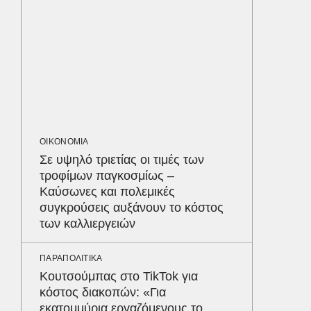
ΠΑΡΑΠΟΛ
Αρναού
τα διόδ
Ευζώνο
Βρυξέλ
LIFESTYL
Παρά τ
ΟΙΚΟΝΟΜΙΑ
τις κακ
Σε υψηλό τριετίας οι τιμές των
sequel
Δε
τροφίμων παγκοσμίως –
Καύσωνες και πολεμικές
συγκρούσεις αυξάνουν το κόστος
των καλλιεργειών
ΠΑΡΑΠΟΛΙΤΙΚΑ
Κουτσούμπας στο TikTok για
κόστος διακοπών: «Για
εκατομμύρια εργαζόμενους το