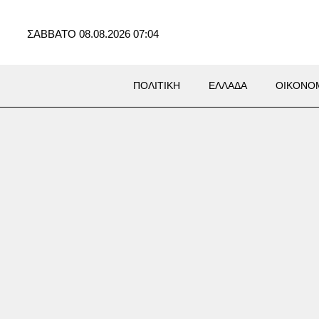
ΣΑΒΒΑΤΟ 08.08.2026 07:04
ΠΟΛΙΤΙΚΗ
ΕΛΛΑΔΑ
ΟΙΚΟΝΟ
Σ
όνος ιερόδουλων στο
νο ξυπνά μνήμες από τον
 τον Αντεροβγάλτη»: Ένοχος