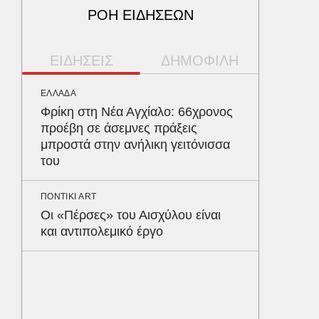
ΡΟΗ ΕΙΔΗΣΕΩΝ
ΕΙΔΗΣΕΙΣ
ΔΗΜΟΦΙΛΗ
ΕΛΛΑΔΑ
ΠΑΡΑΠΟΛ
Φρίκη στη Νέα Αγχίαλο: 66χρονος
Αρναού
προέβη σε άσεμνες πράξεις
τα διόδ
μπροστά στην ανήλικη γειτόνισσα
Ευζώνο
του
Βρυξέλ
ΠΟΝΤΙΚΙ ART
ΥΓΕΙΑ
Οι «Πέρσες» του Αισχύλου είναι
Σταφυλ
και αντιπολεμικό έργο
λοίμωξη
διατρέ
ΠΕΡΙΒΑΛ
Φλόριν
πύθωνε