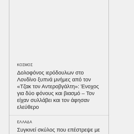
κέρδισ
διαγων
ΥΓΕΙΑ
Τα 4 φ
σάκχαρο
στην κο
ΚΟΣΜΟΣ
ΕΝΕΡΓΕΙ
Δολοφόνος ιερόδουλων στο
Όταν η 
Λονδίνο ξυπνά μνήμες από τον
συμφων
Δε
«Τζακ τον Αντεροβγάλτη»: Ένοχος
για δύο φόνους και βιασμό – Τον
είχαν συλλάβει και τον άφησαν
ελεύθερο
ΕΛΛΑΔΑ
Συγκινεί σκύλος που επέστρεψε με