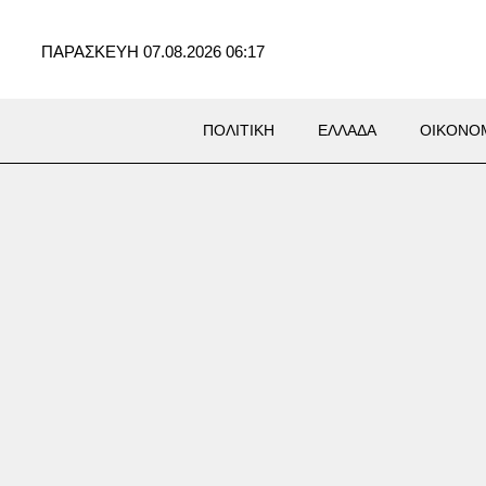
ΠΑΡΑΣΚΕΥΗ 07.08.2026 06:17
ΠΟΛΙΤΙΚΗ
ΕΛΛΑΔΑ
ΟΙΚΟΝΟ
Σ
ο Ρίκο: Νερό με το δελτίο
ην Παρασκευή, λόγω της
ρίας στο νησί