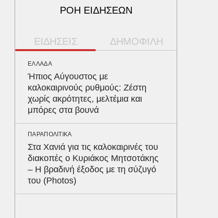
ΡΟΗ ΕΙΔΗΣΕΩΝ
ΕΙΔΗΣΕΙΣ
ΔΗΜΟΦΙΛΗ
ΕΛΛΑΔΑ
ΠΕΡΙΒΑΛ
Ήπιος Αύγουστος με
Φλόριν
καλοκαιρινούς ρυθμούς: Ζέστη
πύθωνε
χωρίς ακρότητες, μελτέμια και
κέρδισ
μπόρες στα βουνά
διαγων
ΠΑΡΑΠΟΛΙΤΙΚΑ
ΥΓΕΙΑ
Στα Χανιά για τις καλοκαιρινές του
Τα 4 φ
διακοπές ο Κυριάκος Μητσοτάκης
σάκχαρο
– Η βραδινή έξοδος με τη σύζυγό
στην κο
του (Photos)
ΚΟΣΜΟΣ
Υπερθέ
ουρανό