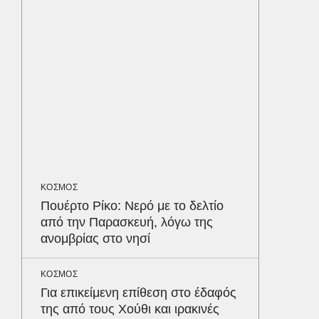
ταυτόχ
ΕΛΛΑΔΑ
Στη Ριτ
στον π
που σκ
LIFESTYL
Παρά τ
τις κακ
ΚΟΣΜΟΣ
sequel
Δε
Πουέρτο Ρίκο: Νερό με το δελτίο
από την Παρασκευή, λόγω της
ανομβρίας στο νησί
ΚΟΣΜΟΣ
Για επικείμενη επίθεση στο έδαφός
της από τους Χούθι και ιρακινές