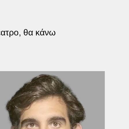
έατρο, θα κάνω