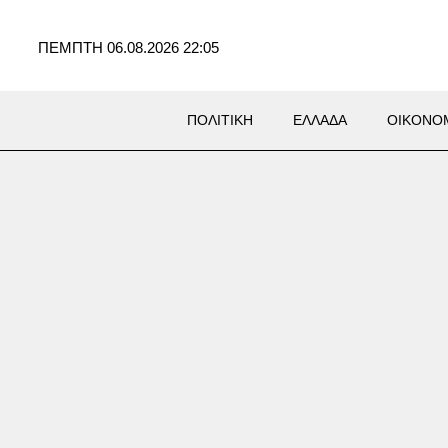
ΠΕΜΠΤΗ 06.08.2026 22:05
ΠΟΛΙΤΙΚΗ
ΕΛΛΑΔΑ
ΟΙΚΟΝΟ
Σ
πή της Γερουσίας προτείνει
ηθεί δίωξη στον Φάουτσι για
πόδιση έρευνας