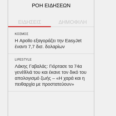
ΡΟΗ ΕΙΔΗΣΕΩΝ
ΕΙΔΗΣΕΙΣ
ΔΗΜΟΦΙΛΗ
ΚΟΣΜΟΣ
ΑΥΤΟΚΙΝ
Η Apollo εξαγοράζει την EasyJet
Κράτησ
έναντι 7,7 δισ. δολαρίων
είναι τ
του Έλ
LIFESTYLE
Λάκης Γαβαλάς: Γιόρτασε τα 74α
ΠΕΡΙΒΑΛ
γενέθλιά του και έκανε τον δικό του
Φλόριν
απολογισμό ζωής – «Η χαρά και η
πύθωνε
πειθαρχία με προστατεύουν»
κέρδισ
διαγων
ΥΓΕΙΑ
Το συσ
ρίχνει 