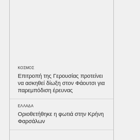
προστα
ΟΙΚΟΝΟΜ
Το παρα
τουρισμ
φέρνου
MEDIA
ΚΟΣΜΟΣ
«Καλημ
Επιτροπή της Γερουσίας προτείνει
Κυκλοφ
να ασκηθεί δίωξη στον Φάουτσι για
τον Βασ
παρεμπόδιση έρευνας
Παυλόπ
Δε
ΕΛΛΑΔΑ
Οριοθετήθηκε η φωτιά στην Κρήνη
Φαρσάλων