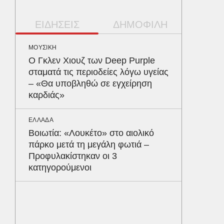
ΕΙΔΗΣΕΙΣ
ΔΗΜΟΦΙΛΗ
ΜΟΥΣΙΚΗ
ΠΕΡΙΒΑΛ
Ο Γκλεν Χιουζ των Deep Purple
Φλόριν
σταματά τις περιοδείες λόγω υγείας
πύθωνε
– «Θα υποβληθώ σε εγχείρηση
κέρδισ
καρδιάς»
διαγων
ΕΛΛΑΔΑ
ΥΓΕΙΑ
Βοιωτία: «Λουκέτο» στο αιολικό
Τα 4 φ
πάρκο μετά τη μεγάλη φωτιά –
σάκχαρο
Προφυλακίστηκαν οι 3
στην κο
κατηγορούμενοι
ΕΝΕΡΓΕΙ
Όταν η 
συμφων