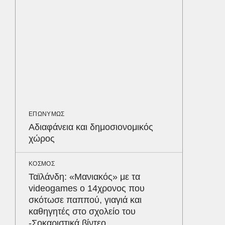
LIFESTYL
Παρά τ
τις κακ
sequel
ΟΙΚΟΝΟΜ
Διακοπ
«απαγορ
μεσαία 
ΕΠΩΝΥΜΩΣ
εβδομάδ
Δε
Αδιαφάνεια και δημοσιονομικός
χώρος
ΚΟΣΜΟΣ
Ταϊλάνδη: «Μανιακός» με τα
videogames ο 14χρονος που
σκότωσε παππού, γιαγιά και
καθηγητές στο σχολείο του
-Σοκαριστικά βίντεο