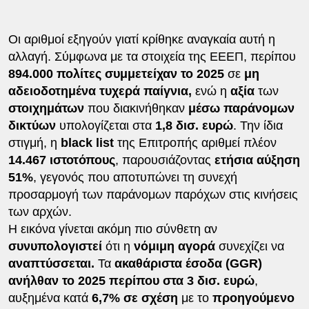
Οι αριθμοί εξηγούν γιατί κρίθηκε αναγκαία αυτή η
αλλαγή. Σύμφωνα με τα στοιχεία της ΕΕΕΠ, περίπου
894.000 πολίτες συμμετείχαν το 2025
σε
μη
αδειοδοτημένα τυχερά παίγνια,
ενώ η
αξία
των
στοιχημάτων
που διακινήθηκαν
μέσω παράνομων
δικτύων
υπολογίζεται στα
1,8 δισ. ευρώ
. Την ίδια
στιγμή, η
black list
της Επιτροπής αριθμεί πλέον
14.467 ιστοτόπους
, παρουσιάζοντας
ετήσια αύξηση
51%
, γεγονός που αποτυπώνει τη συνεχή
προσαρμογή των παράνομων παρόχων στις κινήσεις
των αρχών.
Η εικόνα γίνεται ακόμη πιο σύνθετη αν
συνυπολογιστεί
ότι η
νόμιμη αγορά
συνεχίζει να
αναπτύσσεται.
Τα
ακαθάριστα έσοδα (GGR)
ανήλθαν το 2025 περίπου στα 3 δισ. ευρώ
,
αυξημένα κατά
6,7% σε σχέση
με το
προηγούμενο