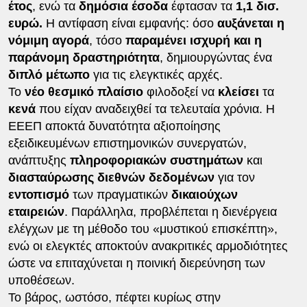
έτος
, ενώ τα
δημόσια έσοδα
έφτασαν τα
1,1 δισ.
ευρώ.
Η αντίφαση είναι εμφανής: όσο
αυξάνεται η
νόμιμη αγορά
, τόσο
παραμένει ισχυρή και η
παράνομη
δραστηριότητα
, δημιουργώντας ένα
διπλό μέτωπο
για τις ελεγκτικές αρχές.
Το
νέο θεσμικό πλαίσιο
φιλοδοξεί να
κλείσει
τα
κενά
που είχαν αναδειχθεί τα τελευταία χρόνια. Η
ΕΕΕΠ αποκτά δυνατότητα αξιοποίησης
εξειδικευμένων επιστημονικών συνεργατών,
ανάπτυξης
πληροφοριακών συστημάτων
και
διασταύρωσης διεθνών δεδομένων
για τον
εντοπισμό
των πραγματικών
δικαιούχων
εταιρειών
. Παράλληλα, προβλέπεται η διενέργεια
ελέγχων με τη μέθοδο του «μυστικού επισκέπτη»,
ενώ οι ελεγκτές αποκτούν ανακριτικές αρμοδιότητες
ώστε να επιταχύνεται η ποινική διερεύνηση των
υποθέσεων.
Το βάρος, ωστόσο, πέφτει κυρίως στην