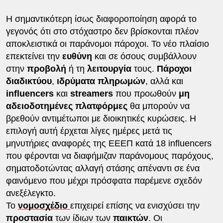
Η σημαντικότερη ίσως διαφοροποίηση αφορά το
γεγονός ότι στο στόχαστρο δεν βρίσκονται πλέον
αποκλειστικά οι παράνομοι πάροχοι. Το νέο πλαίσιο
επεκτείνει την
ευθύνη
και σε όσους συμβάλλουν
στην
προβολή
ή τη
λειτουργία
τους.
Πάροχοι
διαδικτύου
,
ιδρύματα πληρωμών
, αλλά και
influencers
και
streamers
που προωθούν
μη
αδειοδοτημένες πλατφόρμες
θα μπορούν να
βρεθούν αντιμέτωποι με διοικητικές κυρώσεις. Η
επιλογή αυτή έρχεται λίγες ημέρες μετά τις
μηνυτήριες αναφορές της ΕΕΕΠ κατά 18 influencers
που φέρονται να διαφήμιζαν παράνομους παρόχους,
σηματοδοτώντας αλλαγή στάσης απέναντι σε ένα
φαινόμενο που μέχρι πρόσφατα παρέμενε σχεδόν
ανεξέλεγκτο.
Το
νομοσχέδιο
επιχειρεί επίσης να ενισχύσει την
προστασία
των ίδιων των
παικτών
. Οι