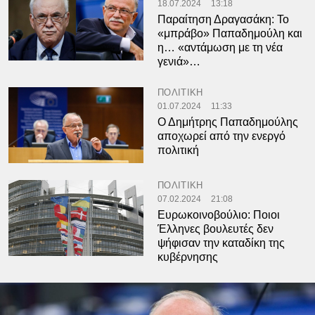
18.07.2024
13:18
Παραίτηση Δραγασάκη: Το
«μπράβο» Παπαδημούλη και
η… «αντάμωση με τη νέα
γενιά»…
ΠΟΛΙΤΙΚΗ
01.07.2024
11:33
Ο Δημήτρης Παπαδημούλης
αποχωρεί από την ενεργό
πολιτική
ΠΟΛΙΤΙΚΗ
07.02.2024
21:08
Ευρωκοινοβούλιο: Ποιοι
Έλληνες βουλευτές δεν
ψήφισαν την καταδίκη της
κυβέρνησης