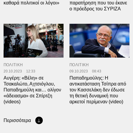
καθαρά πολιτικοί οι λόγοι»
παρατήρηση που του έκανε
ο πρόεδρος του ΣΥΡΙΖΑ
ΠΟΛΙΤΙΚΗ
ΠΟΛΙΤΙΚΗ
20.10.2023
12:33
09.10.2023
08:43
Αυγέρη: «Βέλη» σε
Παπαδημούλης: Η
Τσακαλώτο, Αχτσιόγλου,
αντικατάσταση Τσίπρα από
Παπαδημούλη και… ολίγον
τον Κασσελάκη δεν έδωσε
«άδειασμα» σε Σπίρτζη
τη θετική δυναμική που
(videos)
αρκετοί περίμεναν (video)
Περισσότερα