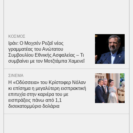
ΚΟΣΜΟΣ
Ιράν: Ο Μοχσέν Ρεζαΐ νέος
γραμματέας του Ανώτατου
Συμβουλίου Εθνικής Ασφαλείας – Τι
συμβαίνει με τον Μοτζτάμπα Χαμενεΐ
ΣΙΝΕΜΑ
Η «Οδύσσεια» του Κρίστοφερ Νόλαν
κι επίσημα η μεγαλύτερη εισπρακτική
επιτυχία στην καριέρα του με
εισπράξεις πάνω από 1,1
δισεκατομμύριο δολάρια