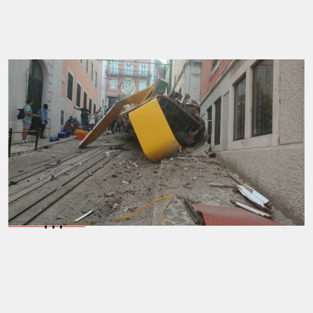
Η Υπηρεσία συνέστησε επίσης
να παραμείνουν
ακινητοποιημένα
όλα τα υπόλοιπα τελεφερίκ της
πρωτεύουσας, ώστε να διασφαλιστεί ότι διαθέτουν
συστήματα πέδησης και καλωδιώσεις εντός των
προδιαγραφών, «ικανές να ακινητοποιήσουν τα
βαγόνια στην περίπτωση που σπάσει το καλώδιο».
Τα τελεφερίκ της Λισαβόνας έχουν διακόψει τη
λειτουργία τους
μετά το δυστύχημα της 3ης
Σεπτεμβρίου
.