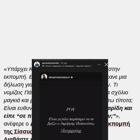
«
Υπάρχει Κατσαριδότερος του Κατσαρίδη στην
εκπομπή. Είναι η Δέσποινα Καμπούρη. Έκανε μια
δήλωση για την Παπίλα και του την έπεσαν. Τι
νομίζεις Πάνο μου ότι είναι απλό, κάνω ένα σχόλιο
μαγκιά και μετά δεν θα έχω να αντιμετωπίσω τίποτα;
Είναι ευθυνόφοβος!
Ποιος είδε τον Κατσαρίδη και
είπε “σε περιμέναμε χρόνια, που ήσουν;”
»,
ανέφερε o
Δημήτρης Παπανώτας στην εκπομπή
της Σίσσυς Χρηστίδου.
Διαβάστε επίσης: