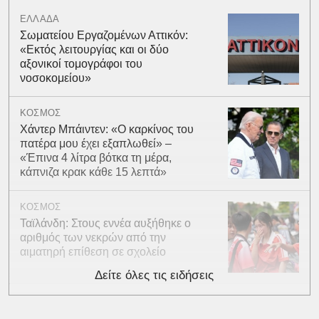
ΕΛΛΑΔΑ
Σωματείου Εργαζομένων Αττικόν:
«Εκτός λειτουργίας και οι δύο
αξονικοί τομογράφοι του
νοσοκομείου»
ΚΟΣΜΟΣ
Χάντερ Μπάιντεν: «Ο καρκίνος του
πατέρα μου έχει εξαπλωθεί» –
«Έπινα 4 λίτρα βότκα τη μέρα,
κάπνιζα κρακ κάθε 15 λεπτά»
ΚΟΣΜΟΣ
Ταϊλάνδη: Στους εννέα αυξήθηκε ο
αριθμός των νεκρών από την
αιματηρή επίθεση σε σχολείο
Δείτε όλες τις ειδήσεις