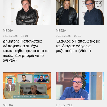
MEDIA
MEDIA
12.12.2025
13:01
10.12.2025
09:10
Δημήτρης Παπανώτας:
Έξαλλος ο Παπανώτας με
«Αποφάσισα ότι έχω
τον Λιάγκα: «Λίγο να
κακοποιηθεί αρκετά από τα
μαζευτούμε» (Video)
media, δεν μπορώ να το
ανεχτώ»
MEDIA
LIFESTYLE