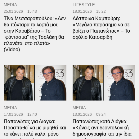
MEDIA
LIFESTYLE
25.01.2026
15:43
18.01.2026
15:22
Τίνα Μεσσαροπούλου: «Δεν
Δέσποινα Καμπούρη:
θα πόνταρα τα λεφτά μου
«Μεγάλο παράσημο να σε
στην Καραβάτου – Το
βρίζει ο Παπανώτας» – Το
“φάντασμα” της Τσολάκη θα
σχόλιο Κατσαρίδη
πλανάται στο πλατό»
(Video)
MEDIA
MEDIA
17.01.2026
12:40
13.01.2026
09:24
Παπανώτας για Λιάγκα:
Παπανώτας κατά Λιάγκα:
Προσπαθεί να με μιμηθεί και
«Κάνεις αντιδεοντολογική
το κάνει πολύ καλά, μόνο
δημοσιογραφία και την ίδια