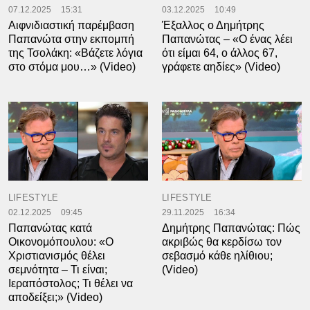
07.12.2025
15:31
03.12.2025
10:49
Αιφνιδιαστική παρέμβαση
Έξαλλος ο Δημήτρης
Παπανώτα στην εκπομπή
Παπανώτας – «Ο ένας λέει
της Τσολάκη: «Βάζετε λόγια
ότι είμαι 64, ο άλλος 67,
στο στόμα μου…» (Video)
γράφετε αηδίες» (Video)
LIFESTYLE
LIFESTYLE
02.12.2025
09:45
29.11.2025
16:34
Παπανώτας κατά
Δημήτρης Παπανώτας: Πώς
Οικονομόπουλου: «Ο
ακριβώς θα κερδίσω τον
Χριστιανισμός θέλει
σεβασμό κάθε ηλίθιου;
σεμνότητα – Τι είναι;
(Video)
Ιεραπόστολος; Τι θέλει να
αποδείξει;» (Video)