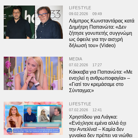
LIFESTYLE
09.02.2026
09:49
Λάμπρος Κωνσταντάρας κατά
Δημήτρη Παπανώτα: «Δεν
ζήτησε γονυπετής συγγνώμη
ως όφειλε για την αισχρή
δήλωσή του» (Video)
MEDIA
07.02.2026
17:27
Κάκκαβα για Παπανώτα: «Με
ενοχλεί η ανθρωποφαγία» –
«Γιατί τον κρεμάσαμε στο
Σύνταγμα;»
LIFESTYLE
07.02.2026
12:41
Χρηστίδου για Λιάγκα:
«Ενόχλησε εμένα αλλά όχι
την Αντελίνα! – Καμία δεν
γυναίκα δεν πρέπει να νιώθει