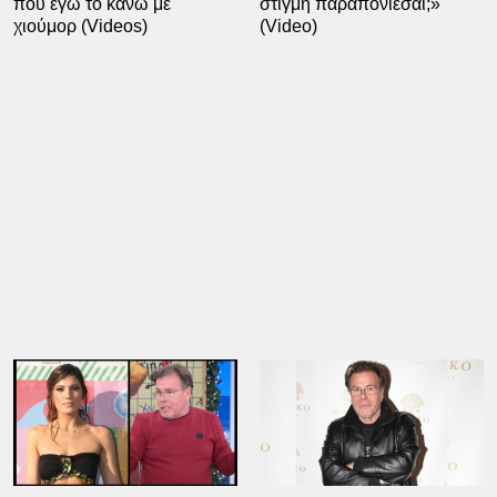
που εγώ το κάνω με
στιγμή παραπονιέσαι;»
χιούμορ (Videos)
(Video)