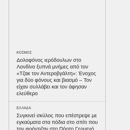
διαγων
ΥΓΕΙΑ
Τα 4 φ
σάκχαρο
στην κο
ΚΟΣΜΟΣ
ΕΝΕΡΓΕΙ
Δολοφόνος ιερόδουλων στο
Όταν η 
Λονδίνο ξυπνά μνήμες από τον
συμφων
Δε
«Τζακ τον Αντεροβγάλτη»: Ένοχος
για δύο φόνους και βιασμό – Τον
είχαν συλλάβει και τον άφησαν
ελεύθερο
ΕΛΛΑΔΑ
Συγκινεί σκύλος που επέστρεψε με
εγκαύματα στα πόδια στο σπίτι που
τον φρόντιζαν στο Πόρτο Γερμενό