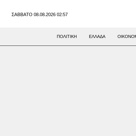
ΣΑΒΒΑΤΟ 08.08.2026 02:57
ΠΟΛΙΤΙΚΗ
ΕΛΛΑΔΑ
ΟΙΚΟΝΟ
Σ
όνος ιερόδουλων στο
νο ξυπνά μνήμες από τον
 τον Αντεροβγάλτη»: Ένοχος