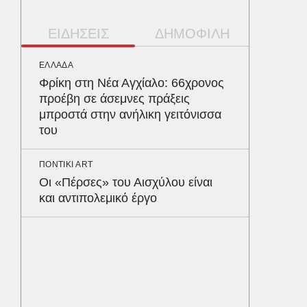
ΕΙΔΗΣΕΙΣ
ΔΗΜΟΦΙΛΗ
ΕΛΛΑΔΑ
ΠΑΡΑΠΟΛ
Φρίκη στη Νέα Αγχίαλο: 66χρονος
Αρναού
προέβη σε άσεμνες πράξεις
τα διόδ
μπροστά στην ανήλικη γειτόνισσα
Ευζώνο
του
Βρυξέλ
ΠΟΝΤΙΚΙ ART
ΥΓΕΙΑ
Οι «Πέρσες» του Αισχύλου είναι
Σταφυλ
και αντιπολεμικό έργο
λοίμωξη
διατρέ
ΠΕΡΙΒΑΛ
Φλόριν
πύθωνε
κέρδισ