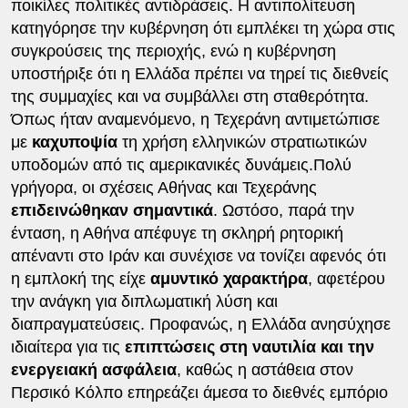
ποικίλες πολιτικές αντιδράσεις. Η αντιπολίτευση
κατηγόρησε την κυβέρνηση ότι εμπλέκει τη χώρα στις
συγκρούσεις της περιοχής, ενώ η κυβέρνηση
υποστήριξε ότι η Ελλάδα πρέπει να τηρεί τις διεθνείς
της συμμαχίες και να συμβάλλει στη σταθερότητα.
Όπως ήταν αναμενόμενο, η Τεχεράνη αντιμετώπισε
με
καχυποψία
τη χρήση ελληνικών στρατιωτικών
υποδομών από τις αμερικανικές δυνάμεις.Πολύ
γρήγορα, οι σχέσεις Αθήνας και Τεχεράνης
επιδεινώθηκαν σημαντικά
. Ωστόσο, παρά την
ένταση, η Αθήνα απέφυγε τη σκληρή ρητορική
απέναντι στο Ιράν και συνέχισε να τονίζει αφενός ότι
η εμπλοκή της είχε
αμυντικό χαρακτήρα
, αφετέρου
την ανάγκη για διπλωματική λύση και
διαπραγματεύσεις. Προφανώς, η Ελλάδα ανησύχησε
ιδιαίτερα για τις
επιπτώσεις στη ναυτιλία και την
ενεργειακή ασφάλεια
, καθώς η αστάθεια στον
Περσικό Κόλπο επηρεάζει άμεσα το διεθνές εμπόριο