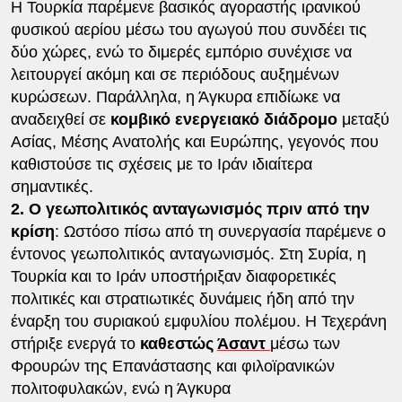
Η Τουρκία παρέμενε βασικός αγοραστής ιρανικού
φυσικού αερίου μέσω του αγωγού που συνδέει τις
δύο χώρες, ενώ το διμερές εμπόριο συνέχισε να
λειτουργεί ακόμη και σε περιόδους αυξημένων
κυρώσεων. Παράλληλα, η Άγκυρα επιδίωκε να
αναδειχθεί σε
κομβικό ενεργειακό διάδρομο
μεταξύ
Ασίας, Μέσης Ανατολής και Ευρώπης, γεγονός που
καθιστούσε τις σχέσεις με το Ιράν ιδιαίτερα
σημαντικές.
2. Ο γεωπολιτικός ανταγωνισμός πριν από την
κρίση
: Ωστόσο πίσω από τη συνεργασία παρέμενε ο
έντονος γεωπολιτικός ανταγωνισμός. Στη Συρία, η
Τουρκία και το Ιράν υποστήριξαν διαφορετικές
πολιτικές και στρατιωτικές δυνάμεις ήδη από την
έναρξη του συριακού εμφυλίου πολέμου. Η Τεχεράνη
στήριξε ενεργά το
καθεστώς
Άσαντ
μέσω των
Φρουρών της Επανάστασης και φιλοϊρανικών
πολιτοφυλακών, ενώ η Άγκυρα