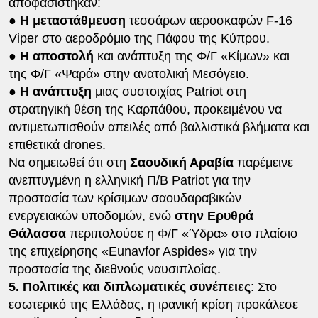
αποφασίστηκαν:
● Η μεταστάθμευση
τεσσάρων αεροσκαφών F-16
Viper στο αεροδρόμιο της Πάφου της Κύπρου.
● Η αποστολή
και ανάπτυξη της Φ/Γ «Κίμων» και
της Φ/Γ «Ψαρά» στην ανατολική Μεσόγειο.
● Η ανάπτυξη
μιας συστοιχίας Patriot στη
στρατηγική θέση της Καρπάθου, προκειμένου να
αντιμετωπισθούν απειλές από βαλλιστικά βλήματα και
επιθετικά drones.
Να σημειωθεί ότι στη
Σαουδική Αραβία
παρέμεινε
ανεπτυγμένη η ελληνική Π/Β Patriot για την
προστασία των κρίσιμων σαουδαραβικών
ενεργειακών υποδομών, ενώ
στην Ερυθρά
Θάλασσα
περιπολούσε η Φ/Γ «Ύδρα» στο πλαίσιο
της επιχείρησης «Eunavfor Aspides» για την
προστασία της διεθνούς ναυσιπλοΐας.
5. Πολιτικές και διπλωματικές συνέπειες
: Στο
εσωτερικό της Ελλάδας, η ιρανική κρίση προκάλεσε