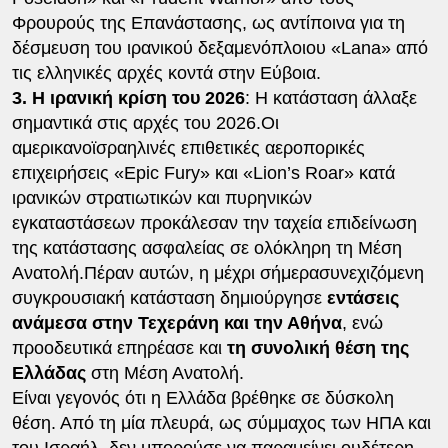
Φρουρούς της Επανάστασης, ως αντίποινα για τη
δέσμευση του ιρανικού δεξαμενόπλοιου «Lana» από
τις ελληνικές αρχές κοντά στην Εύβοια.
3.
Η ιρανική κρίση του 2026
: Η κατάσταση άλλαξε
σημαντικά στις αρχές του 2026.Οι
αμερικανοϊσραηλινές επιθετικές αεροπορικές
επιχειρήσεις «Epic Fury» και «Lion’s Roar» κατά
ιρανικών στρατιωτικών και πυρηνικών
εγκαταστάσεων προκάλεσαν την ταχεία επιδείνωση
της κατάστασης ασφαλείας σε ολόκληρη τη Μέση
Ανατολή.Πέραν αυτών, η μέχρι σήμερασυνεχιζόμενη
συγκρουσιακή κατάσταση δημιούργησε
εντάσεις
ανάμεσα στην Τεχεράνη και την Αθήνα
, ενώ
προοδευτικά επηρέασε και
τη συνολική θέση της
Ελλάδας
στη Μέση Ανατολή.
Είναι γεγονός ότι η Ελλάδα βρέθηκε σε δύσκολη
θέση. Από τη μία πλευρά, ως σύμμαχος των ΗΠΑ και
του Ισραήλ, δεν μπορούσε να παραμείνει ουδέτερη.