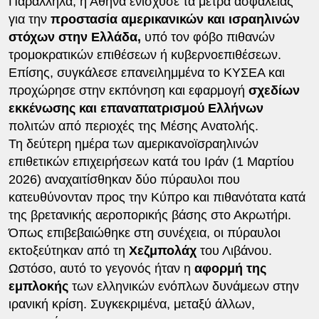
Παράλληλα, η Αθήνα ενίσχυσε τα μέτρα ασφαλείας
για την
προστασία αμερικανικών και ισραηλινών
στόχων στην Ελλάδα,
υπό τον φόβο πιθανών
τρομοκρατικών επιθέσεων ή κυβερνοεπιθέσεων.
Επίσης, συγκάλεσε επανειλημμένα το ΚΥΣΕΑ και
προχώρησε στην εκπόνηση και εφαρμογή
σχεδίων
εκκένωσης και επαναπατρισμού Ελλήνων
πολιτών από περιοχές της Μέσης Ανατολής.
Τη δεύτερη ημέρα των αμερικανοϊσραηλινών
επιθετικών επιχειρήσεων κατά του Ιράν (1 Μαρτίου
2026) αναχαιτίσθηκαν δύο πύραυλοι που
κατευθύνονταν προς την Κύπρο και πιθανότατα κατά
της βρετανικής αεροπορικής βάσης στο Ακρωτήρι.
Όπως επιβεβαιώθηκε στη συνέχεια, οι πύραυλοι
εκτοξεύτηκαν από τη
Χεζμπολάχ
του Λιβάνου.
Ωστόσο, αυτό το γεγονός ήταν η
αφορμή της
εμπλοκής
των ελληνικών ενόπλων δυνάμεων στην
ιρανική κρίση. Συγκεκριμένα, μεταξύ άλλων,