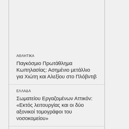
διατρέ
ΠΕΡΙΒΑΛ
Φλόριν
πύθωνε
κέρδισ
διαγων
ΑΘΛΗΤΙΚΑ
Παγκόσμιο Πρωτάθλημα
ΟΙΚΟΝΟΜ
Κωπηλασίας: Ασημένιο μετάλλιο
Σε ισχύ
για Χιώτη και Αλεξίου στο Πλόβντιβ
τον Το
στα 4 
απαιτού
ΕΛΛΑΔΑ
σε ποιε
Δε
Σωματείου Εργαζομένων Αττικόν:
«Εκτός λειτουργίας και οι δύο
αξονικοί τομογράφοι του
νοσοκομείου»