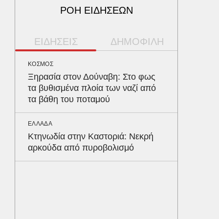
ΡΟΗ ΕΙΔΗΣΕΩΝ
ΕΙΔΗΣΕΙΣ
ΔΗΜΟΦΙΛΗ
ΚΟΣΜΟΣ
ΥΓΕΙΑ
Ξηρασία στον Δούναβη: Στο φως
Τα 4 φ
τα βυθισμένα πλοία των ναζί από
σάκχαρο
τα βάθη του ποταμού
στην κο
ΕΛΛΑΔΑ
ΠΑΡΑΠΟΛ
Κτηνωδία στην Καστοριά: Νεκρή
Αρναού
αρκούδα από πυροβολισμό
τα διόδ
Ευζώνο
Βρυξέλ
ΥΓΕΙΑ
Σταφυλ
λοίμωξη