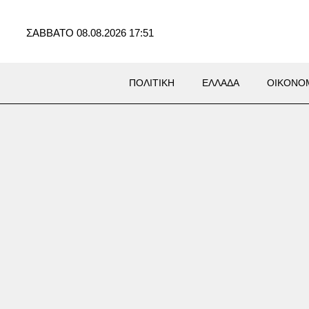
ΣΑΒΒΑΤΟ 08.08.2026 17:51
ΠΟΛΙΤΙΚΗ
ΕΛΛΑΔΑ
ΟΙΚΟΝΟ
ΚΑ
σμιο Πρωτάθλημα
ασίας: Ασημένιο μετάλλιο
ώτη και Αλεξίου στο Πλόβντιβ