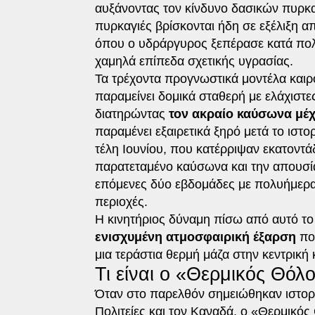
αυξάνοντας τον κίνδυνο δασικών πυρκα
πυρκαγιές βρίσκονται ήδη σε εξέλιξη απ
όπου ο υδράργυρος ξεπέρασε κατά πολύ 
χαμηλά επίπεδα σχετικής υγρασίας.
Τα τρέχοντα προγνωστικά μοντέλα καιρ
παραμείνει δομικά σταθερή με ελάχιστε
διατηρώντας
τον ακραίο καύσωνα μέχ
παραμένει εξαιρετικά ξηρό μετά το ιστ
τέλη Ιουνίου, που κατέρριψαν εκατοντά
παρατεταμένο καύσωνα και την απουσί
επόμενες δύο εβδομάδες με πολυήμερα
περιοχές.
Η κινητήριος δύναμη πίσω από αυτό το μ
ενισχυμένη ατμοσφαιρική έξαρση
πο
μια τεράστια θερμή μάζα στην κεντρική
Τι είναι ο «Θερμικός Θόλ
Όταν στο παρελθόν σημειώθηκαν ιστορ
Πολιτείες και τον Καναδά, ο «Θερμικός