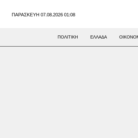
ΠΑΡΑΣΚΕΥΗ 07.08.2026 01:08
ΠΟΛΙΤΙΚΗ
ΕΛΛΑΔΑ
ΟΙΚΟΝΟ
Σ
πικείμενη επίθεση στο
ς της από τους Χούθι και
νές οργανώσεις «υπό την