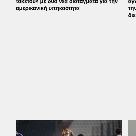
τοκετού» με δύο νέα διατάγματα για την
αγ
αμερικανική υπηκοότητα
τη
δι