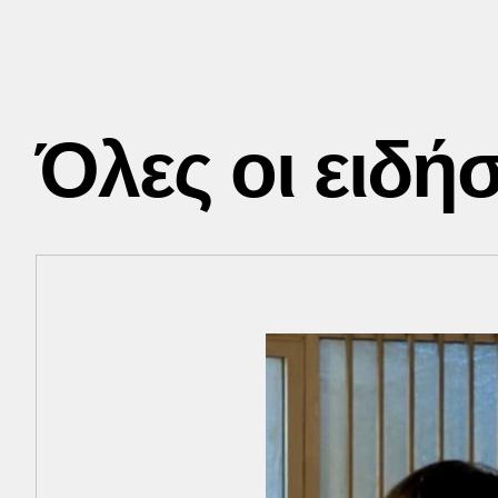
ήγηση του Ιράν» κάνει
η Σαουδική Αραβία
Όλες οι ειδήσ