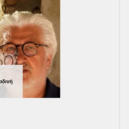
αδινή