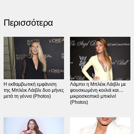
Περισσότερα
17.11.2016
09:28
04.07.2016
07:40
Η εκθαμβωτική εμφάνιση
Λάμπει η Μπλέικ Λάιβλι με
της Μπλέικ Λάιβλι δυο μήνες
φουσκωμένη κοιλιά και…
μετά τη γέννα (Photos)
μικροσκοπικό μπικίνι!
(Photos)