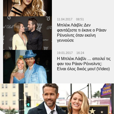
11.04.2017
08:51
Μπλέικ Λάιβλι: Δεν
φαντάζεστε τι έκανε ο Ράιαν
Ρέινολντς όταν εκείνη
γεννούσε
19.01.2017
16:24
Η Μπλέικ Λάιβλι … απειλεί τις
φαν του Ράιαν Ρέινολντς:
Είναι όλος δικός μου! (Video)