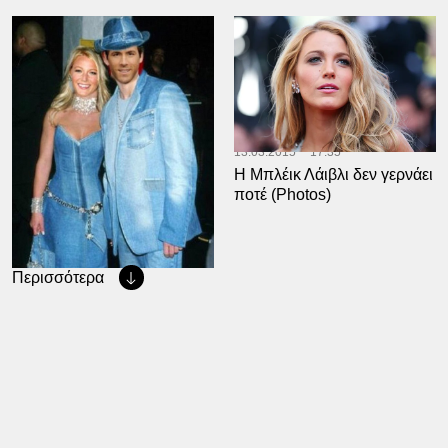
16.03.2015
11:42
13.03.2015
17:35
Η Μπλέικ Λάιβλι παριστάνει
Η Μπλέικ Λάιβλι δεν γερνάει
την Μπριτνεΐ Σπίαρς
ποτέ (Photos)
(Photos)
Περισσότερα