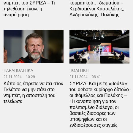
ντιμπέιτ του ΣΥΡΙΖΑ – Τι
κομματικού… δωματίου –
τηλεθέαση έκανε η
Κερδισμένοι Κασσελάκης,
αναμέτρηση
Ανδρουλάκης, Πολάκης
ΠΑΡΑΠΟΛΙΤΙΚΑ
ΠΟΛΙΤΙΚΗ
21.11.2024
10:29
21.11.2024
08:41
Κάποιος έπρεπε να πει στον
ΣΥΡΙΖΑ: Και με τη «βούλα»
Γκλέτσο να μην πάει στο
του debate κυρίαρχο δίπολο
ντιμπέιτ, η αποστολή του
οι Φάμελλος και Πολάκης –
τελείωσε
Η ικανοποίηση για τον
πολιτισμένο διάλογο, οι
βασικές διαφορές των
υποψηφίων και οι
ενδιαφέρουσες στιγμές