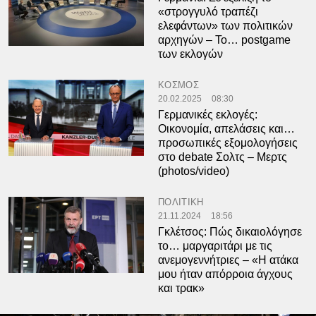
«στρογγυλό τραπέζι
ελεφάντων» των πολιτικών
αρχηγών – Το… postgame
των εκλογών
ΚΟΣΜΟΣ
20.02.2025
08:30
Γερμανικές εκλογές:
Οικονομία, απελάσεις και…
προσωπικές εξομολογήσεις
στο debate Σολτς – Μερτς
(photos/video)
ΠΟΛΙΤΙΚΗ
21.11.2024
18:56
Γκλέτσος: Πώς δικαιολόγησε
το… μαργαριτάρι με τις
ανεμογεννήτριες – «Η ατάκα
μου ήταν απόρροια άγχους
και τρακ»