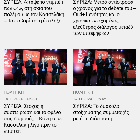
ΣΥΡΙΖΑ: Απόψε το ντιμπέιτ
ΣΥΡΙΖΑ: Μετρά αντίστροφα
των «4», στη σκιά του
ο χρόνος για το debate του –
πολέμου με τον Κασσελάκη
Οι 4+1 ενότητες και ο
– Τα φαβορί και η έκπληξη
χρονικά ενισχυμένος
ελεύθερος διάλογος μεταξύ
των υποψηφίων
ΠΟΛΙΤΙΚΗ
ΠΟΛΙΤΙΚΗ
18.11.2024
06:30
14.11.2024
06:45
ΣΥΡΙΖΑ: Στόχος η
ΣΥΡΙΖΑ: Το δύσκολο
συσπείρωση και το φρένο
στοίχημα της συμμετοχής
στις διαρροές – Κόντρα με
μετά τη διάσπαση
Κασσελάκη λίγο πριν το
ντιμπέιτ