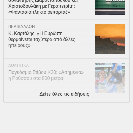
συνάντησης Διαμαντοπούλου και
Χριστοδουλάκη με Γεραπετρίτη:
«Φαντασιόπληκτο ρεπορτάζ»
ΠΕΡΙΒΑΛΛΟΝ
Κ. Καρτάλης: «Η Ευρώπη
θερμαίνεται ταχύτερα από άλλες
ηπείρους»
ΑΘΛΗΤΙΚΑ
Παγκόσμιο Στίβου Κ20: «Ασημένια»
η Ρούσσου στα 800 μέτρα
Δείτε όλες τις ειδήσεις