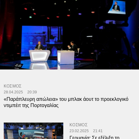
ΚΟΣΜΟΣ
28.04.2025
20:39
«Παράπλευρη απώλεια» του μπλακ άουτ το προεκλογικό
ντιμπέιτ της Πορτογαλίας
ΚΟΣΜΟΣ
23.02.2025
21:41
Γερμανία: Σε εξέλιξη το