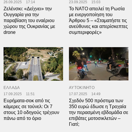
26.09.2025
17:14
23.09.2025
15:03
Ζελένσκι: «Δείχνει» την
Το ΝΑΤΟ απειλεί τη Ρωσία
Ουγγαρία για την
με ενεργοποίηση του
παραβίαση του εναέριου
Άρθρου 5 – «Σταματήστε τις
χώρου της Ουκρανίας με
ανεύθυνες και απερίσκεπτες
drone
συμπεριφορές»
ΕΛΛΑΔΑ
ΑΥΤΟΚΙΝΗΤΟ
17.09.2025
11:51
17.07.2025
14:49
Ευρήματα-σοκ από τις
Σχεδόν 500 πρόστιμα των
κάμερες σε τούνελ: Οι 7
350 ευρώ έδωσε η Τροχαία
στους 10 οδηγούς τρέχουν
την περασμένη εβδομάδα σε
πάνω από το όριο
επιβάτες μοτοσικλετών –
Γιατί;