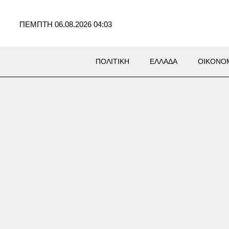
ΠΕΜΠΤΗ 06.08.2026 04:03
ΠΟΛΙΤΙΚΗ
ΕΛΛΑΔΑ
ΟΙΚΟΝΟ
ράκη: 22χρονος έπεσε σε
 με καυτό νερό κοντά στα
ικά λουτρά – Υπέστη