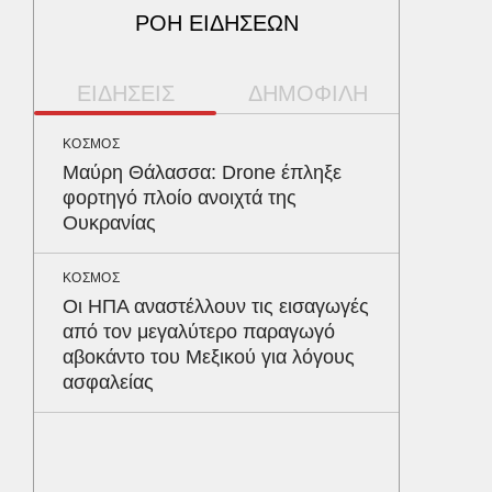
ΡΟΗ ΕΙΔΗΣΕΩΝ
ΕΙΔΗΣΕΙΣ
ΔΗΜΟΦΙΛΗ
ΚΟΣΜΟΣ
ΥΓΕΙΑ
Μαύρη Θάλασσα: Drone έπληξε
Το συσ
φορτηγό πλοίο ανοιχτά της
ρίχνει 
Ουκρανίας
προστα
ΚΟΣΜΟΣ
ΠΑΡΑΠΟΛ
Οι ΗΠΑ αναστέλλουν τις εισαγωγές
Ο Γιάν
από τον μεγαλύτερο παραγωγό
νοσηλε
αβοκάντο του Μεξικού για λόγους
Νοσοκο
ασφαλείας
«ευχαρ
προσω
ΑΘΛΗΤΙΚ
Παναθη