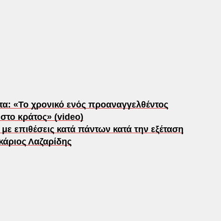
ντα: «Το χρονικό ενός προαναγγελθέντος
στο κράτος» (video)
με επιθέσεις κατά πάντων κατά την εξέταση
άριος Λαζαρίδης