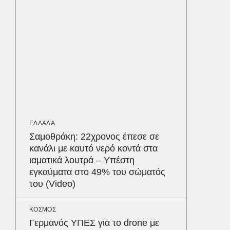
υπερσύ
550.00
Παρθεν
ΕΛΛΑΔΑ
«Χτυπήσ
ήταν ελ
διερμη
Ψάθα
ΕΛΛΑΔΑ
Σαμοθράκη: 22χρονος έπεσε σε
ΑΘΛΗΤΙΚ
κανάλι με καυτό νερό κοντά στα
«Ντοπα
ιαματικά λουτρά – Υπέστη
τον Γύ
εγκαύματα στο 49% του σώματός
οι αθλ
του (Video)
στηθόδ
ταχύτη
Δε
ΚΟΣΜΟΣ
Γερμανός ΥΠΕΣ για το drone με