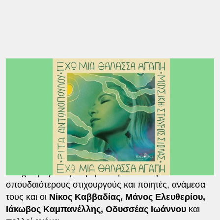
Τα
τραγούδια
του δίσκου συνθέτουν ένα μουσικό
ταξίδι γεμάτο συναίσθημα και εσωτερικό παλμό. Οι
μελωδίες και οι ενορχηστρώσεις υπηρετούν την
ατμόσφαιρα των στίχων, δημιουργώντας ένα ενιαίο
καλλιτεχνικό αποτέλεσμα με σαφή ταυτότητα.
Μια δουλειά που έρχεται να επιβεβαιώσει τη σταθερή
και ξεχωριστή παρουσία της Ρίτας Αντωνοπούλου
στη σύγχρονη ελληνική
μουσική
σκηνή, με την ίδια
να έχει τραγουδήσει μερικούς από τους
σπουδαιότερους στιχουργούς και ποιητές, ανάμεσα
τους και οι
Νίκος Καββαδίας, Μάνος Ελευθερίου,
Ιάκωβος Καμπανέλλης, Οδυσσέας Ιωάννου
και