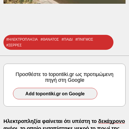
#ΗΛΕΚΤΡΟΠΛΗΞΙΑ
#ΘΑΝΑΤΟΣ
#ΠΑΙΔΙ
#ΠΝΙΓΜΟΣ
#ΣΕΡΡΕΣ
Προσθέστε το topontiki.gr ως προτιμώμενη
πηγή στη Google
Add topontiki.gr on Google
Ηλεκτροπληξία φαίνεται ότι υπέστη το
δεκάχρονο
αγόρι
, το οποίο εντοπίστηκε νεκρό το πρωί της