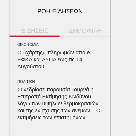
ΡΟΗ ΕΙΔΗΣΕΩΝ
ΕΙΔΗΣΕΙΣ
ΔΗΜΟΦΙΛΗ
ΟΙΚΟΝΟΜΙΑ
ΠΑΡΑΠΟΛ
Ο «χάρτης» πληρωμών από e-
Αρναού
ΕΦΚΑ και ΔΥΠΑ έως τις 14
τα διόδ
Αυγούστου
Ευζώνο
Βρυξέλ
ΠΟΛΙΤΙΚΗ
Συνεδρίασε παρουσία Τουρνά η
ΥΓΕΙΑ
Επιτροπή Εκτίμησης Κινδύνου
Σταφυλ
λόγω των υψηλών θερμοκρασιών
λοίμωξη
και της ενίσχυσης των ανέμων – Οι
διατρέ
εκτιμήσεις των επιστημόνων
ΥΓΕΙΑ
Τα 4 φ