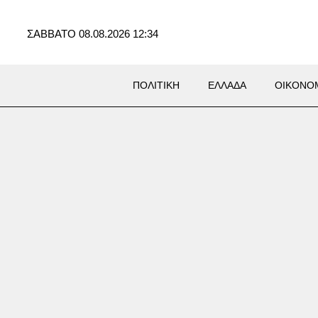
ΣΑΒΒΑΤΟ 08.08.2026 12:34
ΠΟΛΙΤΙΚΗ
ΕΛΛΑΔΑ
ΟΙΚΟΝΟ
ΛΙΤΙΚΑ
πινιές» στην Πάρο – Η
μενη συνάντηση Τσίπρα με
η