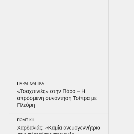
σάκχαρο
στην κο
ΠΕΡΙΒΑΛ
Φλόριν
πύθωνε
κέρδισ
διαγων
ΟΙΚΟΝΟΜ
Σε ισχύ
ΠΑΡΑΠΟΛΙΤΙΚΑ
τον Το
«Τσαχπινιές» στην Πάρο – Η
στα 4 
απρόσμενη συνάντηση Τσίπρα με
απαιτού
Πλεύρη
σε ποιε
Δε
ΠΟΛΙΤΙΚΗ
Χαρδαλιάς: «Καμία ανεμογεννήτρια