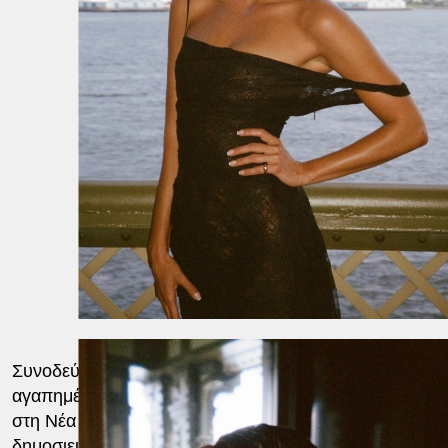
Συνοδεύοντας την ανάρτησή της, η Ζανολέτι έγραψε: «
αγαπημένοι μου @inesdrmn & Brad Pitt για μια απίστε
στη Νέα Υόρκη». Η ντε Ραμόν, η οποία μέχρι σήμερα δε
δημοσιεύσει φωτογραφία με τον ηθοποιό στους λογαρι