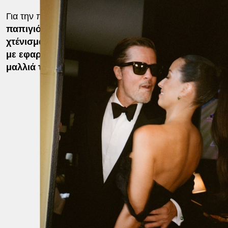
Για την περίσταση,
ο Πιτ φόρεσε κλασικό μαύρο κοσ
παπιγιόν, συνδυάζοντάς το με μαύρα γυαλιά ηλίου 
χτένισμα με τα μαλλιά στο πλάι. Η Ινές ντε Ραμόν 
με εφαρμοστό μαύρο δαντελένιο φόρεμα, ενώ είχε 
μαλλιά της σε αλογοουρά
.