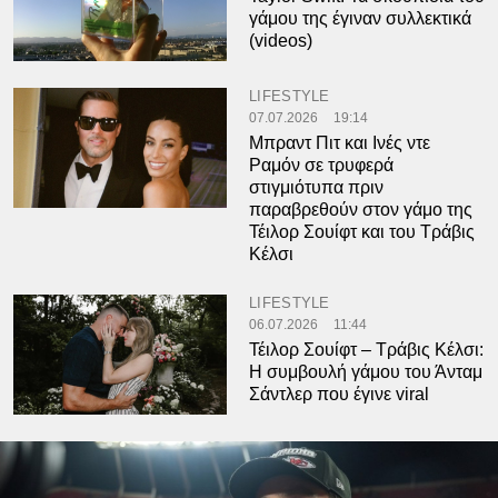
γάμου της έγιναν συλλεκτικά
(videos)
LIFESTYLE
07.07.2026
19:14
Μπραντ Πιτ και Ινές ντε
Ραμόν σε τρυφερά
στιγμιότυπα πριν
παραβρεθούν στον γάμο της
Τέιλορ Σουίφτ και του Τράβις
Κέλσι
LIFESTYLE
06.07.2026
11:44
Τέιλορ Σουίφτ – Τράβις Κέλσι:
Η συμβουλή γάμου του Άνταμ
Σάντλερ που έγινε viral