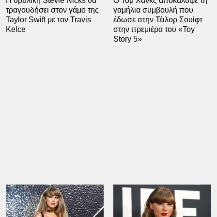
Η θρυλική Stevie Nicks θα
Ο Τομ Χανκς αποκάλυψε τη
τραγουδήσει στον γάμο της
γαμήλια συμβουλή που
Taylor Swift με τον Travis
έδωσε στην Τέιλορ Σουίφτ
Kelce
στην πρεμιέρα του «Toy
Story 5»