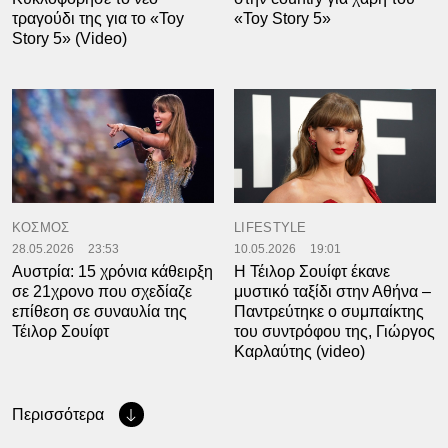
τραγούδι της για το «Toy
«Toy Story 5»
Story 5» (Video)
ΚΟΣΜΟΣ
LIFESTYLE
28.05.2026
23:53
10.05.2026
19:01
Αυστρία: 15 χρόνια κάθειρξη
Η Τέιλορ Σουίφτ έκανε
σε 21χρονο που σχεδίαζε
μυστικό ταξίδι στην Αθήνα –
επίθεση σε συναυλία της
Παντρεύτηκε ο συμπαίκτης
Τέιλορ Σουίφτ
του συντρόφου της, Γιώργος
Καρλαύτης (video)
Περισσότερα