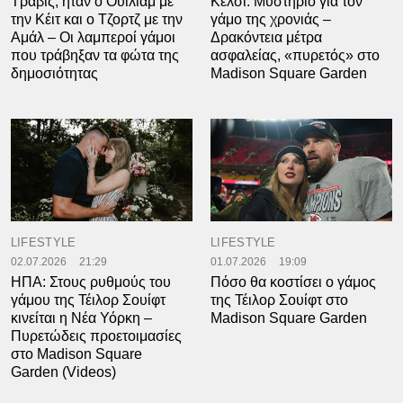
Τράβις, ήταν ο Ουίλιαμ με
Κέλσι: Μυστήριο για τον
την Κέιτ και ο Τζορτζ με την
γάμο της χρονιάς –
Αμάλ – Οι λαμπεροί γάμοι
Δρακόντεια μέτρα
που τράβηξαν τα φώτα της
ασφαλείας, «πυρετός» στο
δημοσιότητας
Madison Square Garden
LIFESTYLE
LIFESTYLE
02.07.2026
21:29
01.07.2026
19:09
ΗΠΑ: Στους ρυθμούς του
Πόσο θα κοστίσει ο γάμος
γάμου της Τέιλορ Σουίφτ
της Τέιλορ Σουίφτ στο
κινείται η Νέα Υόρκη –
Madison Square Garden
Πυρετώδεις προετοιμασίες
στο Madison Square
Garden (Videos)