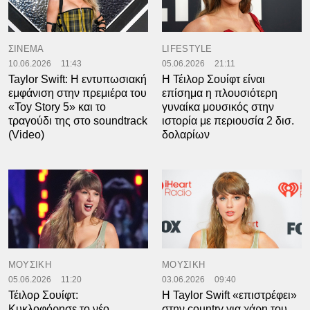
ΣΙΝΕΜΑ
LIFESTYLE
10.06.2026
11:43
05.06.2026
21:11
Taylor Swift: Η εντυπωσιακή
Η Τέιλορ Σουίφτ είναι
εμφάνιση στην πρεμιέρα του
επίσημα η πλουσιότερη
«Toy Story 5» και το
γυναίκα μουσικός στην
τραγούδι της στo soundtrack
ιστορία με περιουσία 2 δισ.
(Video)
δολαρίων
ΜΟΥΣΙΚΗ
ΜΟΥΣΙΚΗ
05.06.2026
11:20
03.06.2026
09:40
Τέιλορ Σουίφτ:
Η Taylor Swift «επιστρέφει»
Κυκλοφόρησε το νέο
στην country για χάρη του