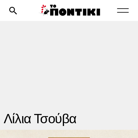
Λίλια Τσούβα