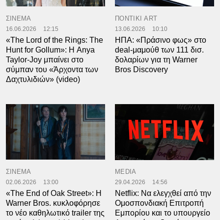
ΣΙΝΕΜΑ
ΠΟΝΤΙΚΙ ART
16.06.2026
12:15
13.06.2026
10:10
«The Lord of the Rings: The
ΗΠΑ: «Πράσινο φως» στο
Hunt for Gollum»: Η Anya
deal-μαμούθ των 111 δισ.
Taylor-Joy μπαίνει στο
δολαρίων για τη Warner
σύμπαν του «Άρχοντα των
Bros Discovery
Δαχτυλιδιών» (video)
ΣΙΝΕΜΑ
MEDIA
02.06.2026
13:00
29.04.2026
14:56
«The End of Oak Street»: Η
Netflix: Να ελεγχθεί από την
Warner Bros. κυκλοφόρησε
Ομοσπονδιακή Επιτροπή
το νέο καθηλωτικό trailer της
Εμπορίου και το υπουργείο