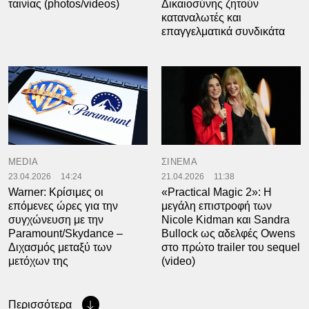
ταινίας (photos/videos)
Δικαιοσύνης ζητούν
καταναλωτές και
επαγγελματικά συνδικάτα
MEDIA
ΣΙΝΕΜΑ
23.04.2026
14:24
21.04.2026
11:38
Warner: Κρίσιμες οι
«Practical Magic 2»: Η
επόμενες ώρες για την
μεγάλη επιστροφή των
συγχώνευση με την
Nicole Kidman και Sandra
Paramount/Skydance –
Bullock ως αδελφές Owens
Διχασμός μεταξύ των
στο πρώτο trailer του sequel
μετόχων της
(video)
Περισσότερα