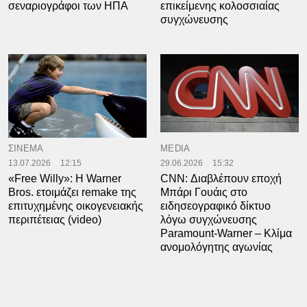
σεναριογράφοι των ΗΠΑ
επικείμενης κολοσσιαίας
συγχώνευσης
ΣΙΝΕΜΑ
MEDIA
13.07.2026
12:15
29.06.2026
15:32
«Free Willy»: Η Warner
CNN: Διαβλέπουν εποχή
Bros. ετοιμάζει remake της
Μπάρι Γουάις στο
επιτυχημένης οικογενειακής
ειδησεογραφικό δίκτυο
περιπέτειας (video)
λόγω συγχώνευσης
Paramount-Warner – Κλίμα
ανομολόγητης αγωνίας