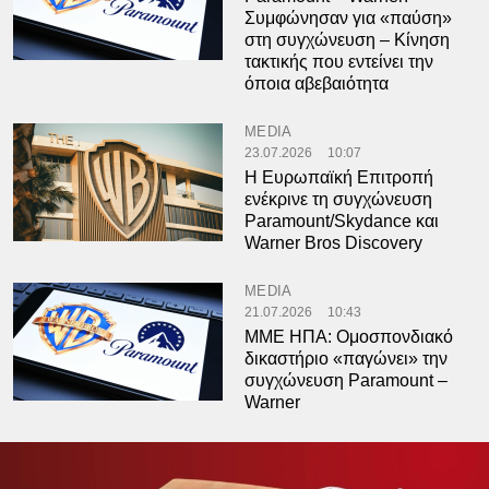
Συμφώνησαν για «παύση»
στη συγχώνευση – Κίνηση
τακτικής που εντείνει την
όποια αβεβαιότητα
MEDIA
23.07.2026
10:07
Η Ευρωπαϊκή Επιτροπή
ενέκρινε τη συγχώνευση
Paramount/Skydance και
Warner Bros Discovery
MEDIA
21.07.2026
10:43
ΜΜΕ ΗΠΑ: Ομοσπονδιακό
δικαστήριο «παγώνει» την
συγχώνευση Paramount –
Warner