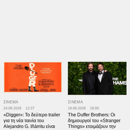
ΣΙΝΕΜΑ
ΣΙΝΕΜΑ
24.06.2026
12:37
16.06.2026
16:00
«Digger»: Το δεύτερο trailer
The Duffer Brothers: Οι
για τη νέα ταινία του
δημιουργοί του «Stranger
Alejandro G. Iñárritu είναι
Things» ετοιμάζουν την