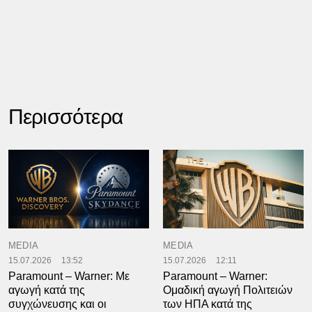
Περισσότερα
MEDIA
MEDIA
15.07.2026
13:52
15.07.2026
12:11
Paramount – Warner: Με
Paramount – Warner:
αγωγή κατά της
Ομαδική αγωγή Πολιτειών
συγχώνευσης και οι
των ΗΠΑ κατά της