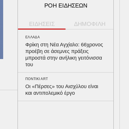
ΡΟΗ ΕΙΔΗΣΕΩΝ
ΕΙΔΗΣΕΙΣ
ΔΗΜΟΦΙΛΗ
ΕΛΛΑΔΑ
ΠΑΡ
Φρίκη στη Νέα Αγχίαλο: 66χρονος
Αρν
προέβη σε άσεμνες πράξεις
τα 
μπροστά στην ανήλικη γειτόνισσα
Ευζ
του
Βρυ
ΠΟΝΤΙΚΙ ART
ΥΓΕ
Οι «Πέρσες» του Αισχύλου είναι
Στα
και αντιπολεμικό έργο
λοί
δια
ΟΙΚ
Άλλ
Ελλ