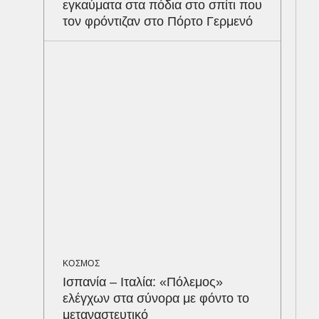
εγκαύματα στα πόδια στο σπίτι που
Σφο
τον φρόντιζαν στο Πόρτο Γερμενό
αντ
Αρε
υπ
ΕΝΕ
Ότα
συμ
ΚΟΣΜΟΣ
Ισπανία – Ιταλία: «Πόλεμος»
ελέγχων στα σύνορα με φόντο το
μεταναστευτικό