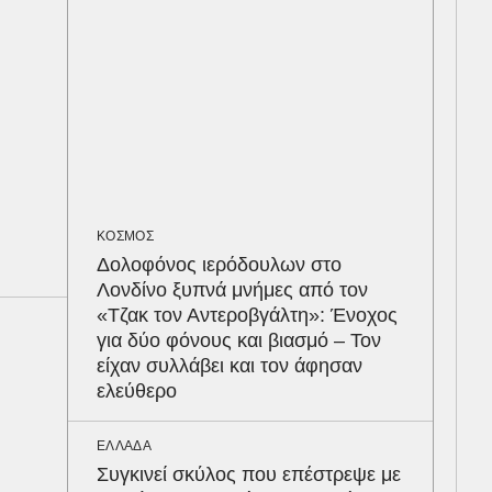
πρα
εισ
20
ΠΕΡ
Φλό
πύθ
κέρ
δια
ΚΟΣΜΟΣ
Δολοφόνος ιερόδουλων στο
Λονδίνο ξυπνά μνήμες από τον
ΟΙΚ
«Τζακ τον Αντεροβγάλτη»: Ένοχος
Σε 
για δύο φόνους και βιασμό – Τον
τον
είχαν συλλάβει και τον άφησαν
στα
ελεύθερο
απα
σε 
ΕΛΛΑΔΑ
Συγκινεί σκύλος που επέστρεψε με
ΠΟΛ