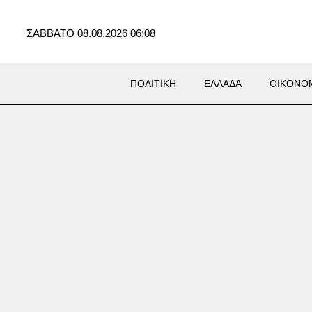
ΣΑΒΒΑΤΟ 08.08.2026 06:08
ΠΟΛΙΤΙΚΗ
ΕΛΛΑΔΑ
ΟΙΚΟΝΟ
Σ
όνος ιερόδουλων στο
νο ξυπνά μνήμες από τον
 τον Αντεροβγάλτη»: Ένοχος