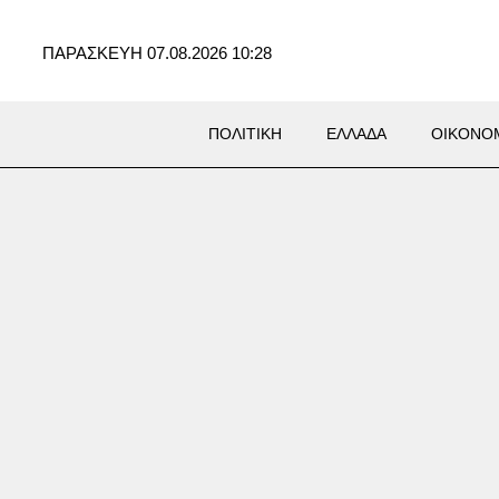
ΠΑΡΑΣΚΕΥΗ 07.08.2026 10:28
ΠΟΛΙΤΙΚΗ
ΕΛΛΑΔΑ
ΟΙΚΟΝΟ
le Pfeiffer: «Δεν θέλω ποτέ
να πρωταγωνιστήσω σε άλλη
» (videos)