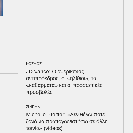
ΑΥΤ
Κρά
είν
του
LIF
Παρ
ΚΟΣΜΟΣ
τις
JD Vance: Ο αμερικανός
seq
αντιπρόεδρος, οι «ηλίθιοι», τα
«καθάρματα» και οι προσωπικές
ΠΑΡ
προσβολές
Στα
δια
ΣΙΝΕΜΑ
– Η
Michelle Pfeiffer: «Δεν θέλω ποτέ
του
ξανά να πρωταγωνιστήσω σε άλλη
ταινία» (videos)
ΚΟΣ