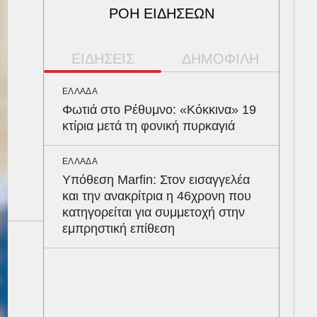
ΡΟΗ ΕΙΔΗΣΕΩΝ
ΕΙΔΗΣΕΙΣ
ΔΗΜΟΦΙΛΗ
ΕΛΛΑΔΑ
ΠΕΡ
Φωτιά στο Ρέθυμνο: «Κόκκινα» 19
Φλό
κτίρια μετά τη φονική πυρκαγιά
πύθ
κέρ
δια
ΕΛΛΑΔΑ
Υπόθεση Marfin: Στον εισαγγελέα
και την ανακρίτρια η 46χρονη που
ΥΓΕ
κατηγορείται για συμμετοχή στην
Τα 
εμπρηστική επίθεση
σάκ
στη
ΕΝΕ
Ότα
συμ