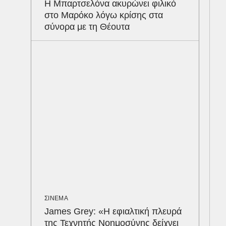
Η Μπαρτσελόνα ακυρώνει φιλικό
Σε 
στο Μαρόκο λόγω κρίσης στα
τον
σύνορα με τη Θέουτα
στα
απα
σε 
ΣΙΝΕΜΑ
James Grey: «Η εφιαλτική πλευρά
της Τεχνητής Νοημοσύνης δείχνει