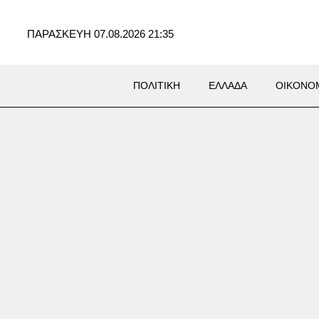
ΠΑΡΑΣΚΕΥΗ 07.08.2026 21:35
ΠΟΛΙΤΙΚΗ
ΕΛΛΑΔΑ
ΟΙΚΟΝΟ
Σ
 Ιράν σχεδιάζει να κρατήσει
ο» τον Τραμπ μέχρι τις
εσες εκλογές – Οι