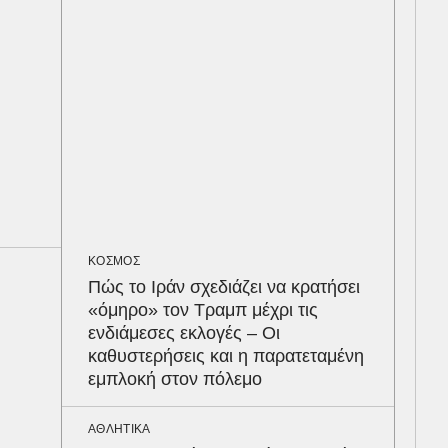
λοί
δια
ΥΓΕ
Τα 
σάκ
στη
ΕΝΕ
Ότα
ΚΟΣΜΟΣ
συμ
Πώς το Ιράν σχεδιάζει να κρατήσει
«όμηρο» τον Τραμπ μέχρι τις
ΥΓΕ
ενδιάμεσες εκλογές – Οι
Κόκ
καθυστερήσεις και η παρατεταμένη
αυξ
εμπλοκή στον πόλεμο
υπο
ΑΘΛΗΤΙΚΑ
ΟΙΚ