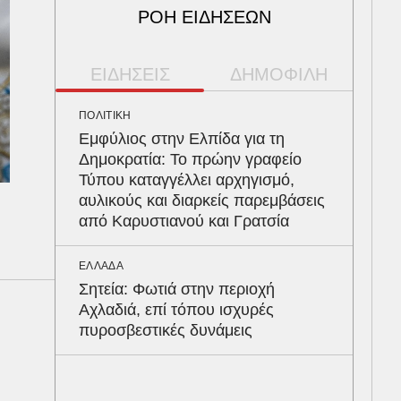
ΡΟΗ ΕΙΔΗΣΕΩΝ
ΕΙΔΗΣΕΙΣ
ΔΗΜΟΦΙΛΗ
ΠΟΛΙΤΙΚΗ
ΠΑΡ
Εμφύλιος στην Ελπίδα για τη
Αρν
Δημοκρατία: Το πρώην γραφείο
τα 
Τύπου καταγγέλλει αρχηγισμό,
Ευζ
αυλικούς και διαρκείς παρεμβάσεις
Βρυ
από Καρυστιανού και Γρατσία
ΠΕΡ
ΕΛΛΑΔΑ
Φλό
Σητεία: Φωτιά στην περιοχή
πύθ
Αχλαδιά, επί τόπου ισχυρές
κέρ
πυροσβεστικές δυνάμεις
δια
ΥΓΕ
Στα