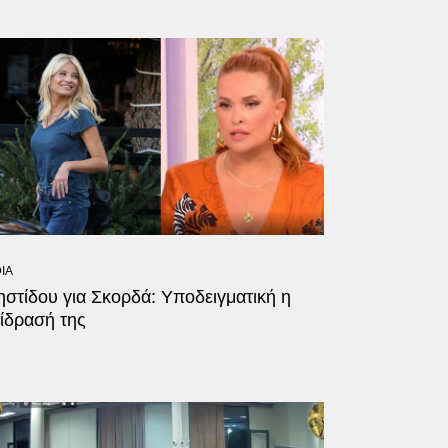
IA
στίδου για Σκορδά: Υποδειγματική η
ίδρασή της