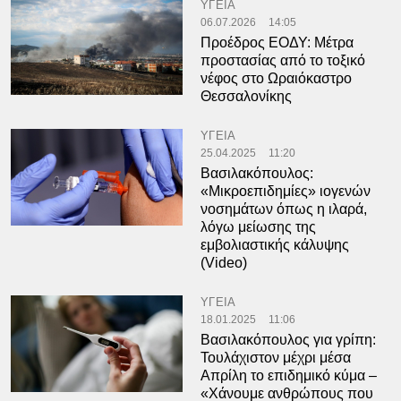
ΥΓΕΙΑ
06.07.2026
14:05
Προέδρος ΕΟΔΥ: Μέτρα
προστασίας από το τοξικό
νέφος στο Ωραιόκαστρο
Θεσσαλονίκης
ΥΓΕΙΑ
25.04.2025
11:20
Βασιλακόπουλος:
«Μικροεπιδημίες» ιογενών
νοσημάτων όπως η ιλαρά,
λόγω μείωσης της
εμβολιαστικής κάλυψης
(Video)
ΥΓΕΙΑ
18.01.2025
11:06
Bασιλακόπουλος για γρίπη:
Τουλάχιστον μέχρι μέσα
Απρίλη το επιδημικό κύμα –
«Χάνουμε ανθρώπους που