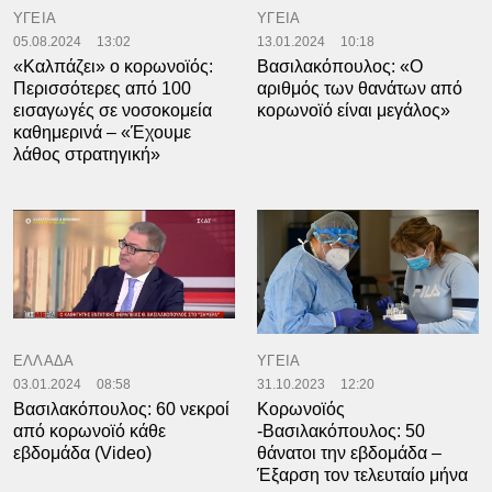
ΥΓΕΙΑ
ΥΓΕΙΑ
05.08.2024
13:02
13.01.2024
10:18
«Καλπάζει» ο κορωνοϊός:
Βασιλακόπουλος: «Ο
Περισσότερες από 100
αριθμός των θανάτων από
εισαγωγές σε νοσοκομεία
κορωνοϊό είναι μεγάλος»
καθημερινά – «Έχουμε
λάθος στρατηγική»
ΕΛΛΑΔΑ
ΥΓΕΙΑ
03.01.2024
08:58
31.10.2023
12:20
Βασιλακόπουλος: 60 νεκροί
Κορωνοϊός
από κορωνοϊό κάθε
-Βασιλακόπουλος: 50
εβδομάδα (Video)
θάνατοι την εβδομάδα –
Έξαρση τον τελευταίο μήνα