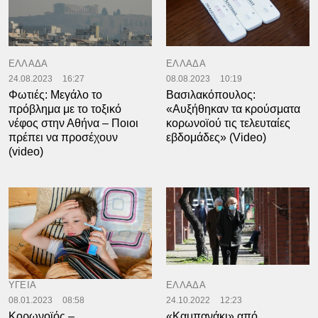
ΕΛΛΑΔΑ
ΕΛΛΑΔΑ
24.08.2023
16:27
08.08.2023
10:19
Φωτιές: Μεγάλο το
Βασιλακόπουλος:
πρόβλημα με το τοξικό
«Αυξήθηκαν τα κρούσματα
νέφος στην Αθήνα – Ποιοι
κορωνοϊού τις τελευταίες
πρέπει να προσέχουν
εβδομάδες» (Video)
(video)
ΥΓΕΙΑ
ΕΛΛΑΔΑ
08.01.2023
08:58
24.10.2022
12:23
Κορωνοϊός –
«Καμπανάκι» από