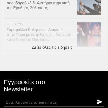
σαουδαραβικό διυλιστήριο στην ακτή
της Ερυθράς Θάλασσας
LIFESTYLE
Γαρυφαλλιά Καληφώνη: Διακοπές
στην Πάρο με τις φίλες της – Στο νησί
και ο Χρήστος Μάστορας
Δείτε όλες τις ειδήσεις
Εγγραφείτε στο
Newsletter