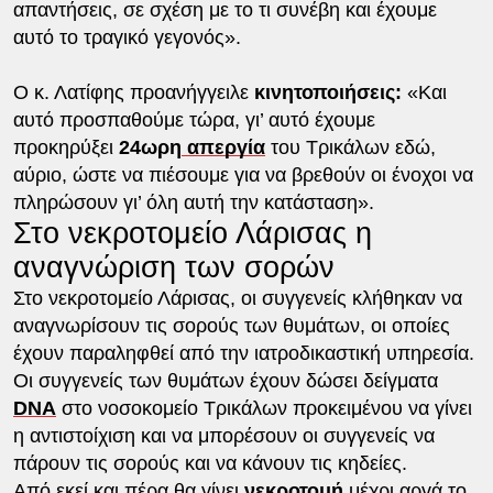
απαντήσεις, σε σχέση με το τι συνέβη και έχουμε
αυτό το τραγικό γεγονός».
Ο κ. Λατίφης προανήγγειλε
κινητοποιήσεις:
«Και
αυτό προσπαθούμε τώρα, γι’ αυτό έχουμε
προκηρύξει
24ωρη
απεργία
του Τρικάλων εδώ,
αύριο, ώστε να πιέσουμε για να βρεθούν οι ένοχοι να
πληρώσουν γι’ όλη αυτή την κατάσταση».
Στο νεκροτομείο Λάρισας η
αναγνώριση των σορών
Στο νεκροτομείο Λάρισας, οι συγγενείς κλήθηκαν να
αναγνωρίσουν τις σορούς των θυμάτων, οι οποίες
έχουν παραληφθεί από την ιατροδικαστική υπηρεσία.
Οι συγγενείς των θυμάτων έχουν δώσει δείγματα
DNA
στο νοσοκομείο Τρικάλων προκειμένου να γίνει
η αντιστοίχιση και να μπορέσουν οι συγγενείς να
πάρουν τις σορούς και να κάνουν τις κηδείες.
Από εκεί και πέρα θα γίνει
νεκροτομή
μέχρι αργά το