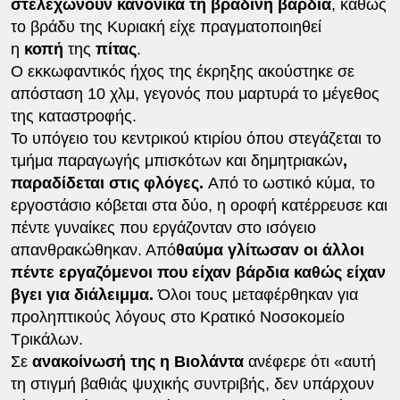
στελεχώνουν κανονικά τη βραδινή βάρδια
, καθώς
το βράδυ της Κυριακή είχε πραγματοποιηθεί
η
κοπή
της
πίτας
.
Ο εκκωφαντικός ήχος της έκρηξης ακούστηκε σε
απόσταση 10 χλμ, γεγονός που μαρτυρά το μέγεθος
της καταστροφής.
Το υπόγειο του κεντρικού κτιρίου όπου στεγάζεται το
τμήμα παραγωγής μπισκότων και δημητριακών
,
παραδίδεται στις φλόγες.
Από το ωστικό κύμα, το
εργοστάσιο κόβεται στα δύο, η οροφή κατέρρευσε και
πέντε γυναίκες που εργάζονταν στο ισόγειο
απανθρακώθηκαν. Από
θαύμα γλίτωσαν οι άλλοι
πέντε εργαζόμενοι που είχαν βάρδια καθώς είχαν
βγει για διάλειμμα.
Όλοι τους μεταφέρθηκαν για
προληπτικούς λόγους στο Κρατικό Νοσοκομείο
Τρικάλων.
Σε
ανακοίνωσή της η Βιολάντα
ανέφερε ότι «αυτή
τη στιγμή βαθιάς ψυχικής συντριβής, δεν υπάρχουν