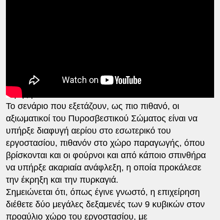
μπισκοτοβιομηχανίας «Βιολάντα» στα Τρίκαλα.
Ήδη από το πρωί βρίσκεται στον τόπο της
τραγωδίας κλιμάκιο της ΔΑΕΕ, το οποίο
λαμβάνει καταθέσεις από τους εργαζόμενους που
σώθηκαν από την πυρκαγιά, προκειμένου να
συλλέξει πληροφορίες για το τί συνέβη και να δώσει
απαντήσεις στις αιτίες που προκάλεσαν την ισχυρή
έκρηξη.
Το σενάριο που εξετάζουν, ως πιο πιθανό, οι
αξιωματικοί του Πυροσβεστικού Σώματος είναι να
υπήρξε διαφυγή αερίου στο εσωτερικό του
εργοστασίου, πιθανόν στο χώρο παραγωγής, όπου
βρίσκονται και οι φούρνοι και από κάποιο σπινθήρα
να υπήρξε ακαριαία ανάφλεξη, η οποία προκάλεσε
την έκρηξη και την πυρκαγιά.
Σημειώνεται ότι, όπως έγινε γνωστό, η επιχείρηση
διέθετε δύο μεγάλες δεξαμενές των 9 κυβικών στον
προαύλιο χώρο του εργοστασίου, με