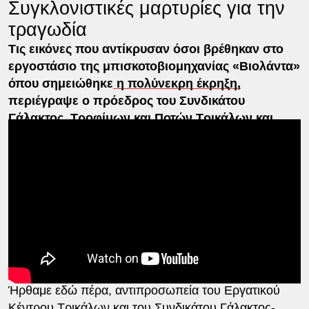
Συγκλονιστικές μαρτυρίες για την
τραγωδία
Τις εικόνες που αντίκρυσαν όσοι βρέθηκαν στο
εργοστάσιο της μπισκοτοβιομηχανίας «Βιολάντα»
όπου σημειώθηκε
η πολύνεκρη έκρηξη,
περιέγραψε ο πρόεδρος του Συνδικάτου
Γάλακτος, Τροφίμων και Ποτών Τρικάλων και
Γενικός Γραμματέας του Εργατικού Κέντρου
Τρικάλων, Γιώργος Λιατίφης.
«Χθες, μετά τις 4 η ώρα, τα ξημερώματα στην πόλη
των
Τρικάλων,
ακούστηκε μια έκρηξη θορυβώβης.
Το ακούσαμε σε απόσταση μεγαλύτερη των 15
χιλιομέτρων. Καταλάβαμε και μάθαμε ότι αφορούσε
μια έκρηξη στην μπισκοτοβιομηχανία Βιολάντα.
Ήρθαμε εδώ πέρα, αντιπροσωπεία του Εργατικού
Κέντρου Τρικάλων και του Συνδικάτου Γάλακτος-