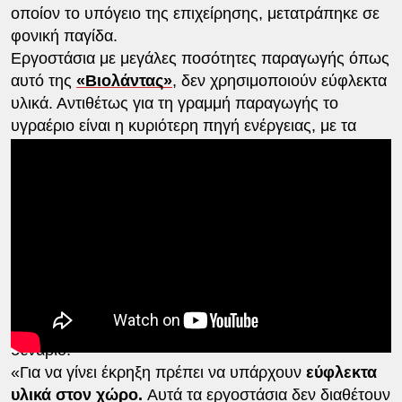
οποίον το υπόγειο της επιχείρησης, μετατράπηκε σε
φονική παγίδα.
Εργοστάσια με μεγάλες ποσότητες παραγωγής όπως
αυτό της
«Βιολάντας»
, δεν χρησιμοποιούν εύφλεκτα
υλικά. Αντιθέτως για τη γραμμή παραγωγής το
υγραέριο είναι η κυριότερη πηγή ενέργειας, με τα
αίτια της έκρηξης να βρίσκονται ήδη στο μικροσκόπιο
ειδικών αναλυτών και ειδικών πραγματογνωμώνων.
Ένας από αυτούς, ο
μηχανολόγος –
μηχανικός Βασίλης Παπαδόπουλος
, ο οποίος
εξηγεί στο ThessPost.gr ότι ο
ι δεξαμενές υγραερίου
που χρησιμοποιούνται σε αυτά τα εργοστάσια είναι
πάνω από 20 – 30 κυβικά μέτρα. Και εκτιμά ότι η
συγκέντρωση μεγάλης ποσότητας υγραερίου στο
υπόγειο της επιχείρησης είναι το επικρατέστερο
σενάριο.
«Για να γίνει έκρηξη πρέπει να υπάρχουν
εύφλεκτα
υλικά στον χώρο.
Αυτά τα εργοστάσια δεν διαθέτουν