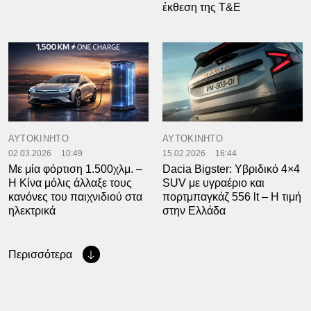
έκθεση της T&E
ΑΥΤΟΚΙΝΗΤΟ
ΑΥΤΟΚΙΝΗΤΟ
02.03.2026
10:49
15.02.2026
16:44
Με μία φόρτιση 1.500χλμ. –
Dacia Bigster: Υβριδικό 4×4
Η Κίνα μόλις άλλαξε τους
SUV με υγραέριο και
κανόνες του παιχνιδιού στα
πορτμπαγκάζ 556 lt – Η τιμή
ηλεκτρικά
στην Ελλάδα
Περισσότερα