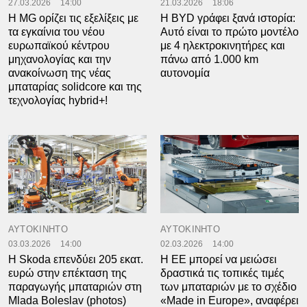
27.03.2026
14:00
21.03.2026
18:06
Η MG ορίζει τις εξελίξεις με
H BYD γράφει ξανά ιστορία:
τα εγκαίνια του νέου
Αυτό είναι το πρώτο μοντέλο
ευρωπαϊκού κέντρου
με 4 ηλεκτροκινητήρες και
μηχανολογίας και την
πάνω από 1.000 km
ανακοίνωση της νέας
αυτονομία
μπαταρίας solidcore και της
τεχνολογίας hybrid+!
ΑΥΤΟΚΙΝΗΤΟ
ΑΥΤΟΚΙΝΗΤΟ
03.03.2026
14:00
02.03.2026
14:00
Η Skoda επενδύει 205 εκατ.
Η ΕΕ μπορεί να μειώσει
ευρώ στην επέκταση της
δραστικά τις τοπικές τιμές
παραγωγής μπαταριών στη
των μπαταριών με το σχέδιο
Mlada Boleslav (photos)
«Made in Europe», αναφέρει