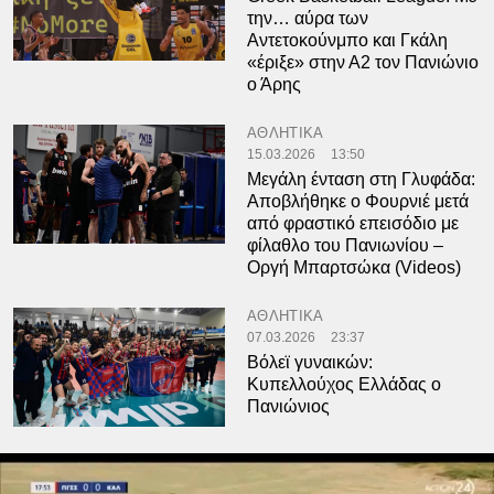
την… αύρα των
Αντετοκούνμπο και Γκάλη
«έριξε» στην Α2 τον Πανιώνιο
ο Άρης
ΑΘΛΗΤΙΚΑ
15.03.2026
13:50
Μεγάλη ένταση στη Γλυφάδα:
Αποβλήθηκε ο Φουρνιέ μετά
από φραστικό επεισόδιο με
φίλαθλο του Πανιωνίου –
Οργή Μπαρτσώκα (Videos)
ΑΘΛΗΤΙΚΑ
07.03.2026
23:37
Βόλεϊ γυναικών:
Κυπελλούχος Ελλάδας ο
Πανιώνιος