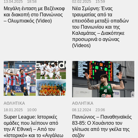
13.04.2025
18:58
02.02.2025
15:59
Μεγάλη ένταση με Βεζένκοφ
Νέα Σμύρνη: Ένας
και διακοπή στο Πανιώνιος
τραυματίας από τα
– Ολυμπιακός (Video)
επεισόδια μεταξύ οπαδών
του Πανιωνίου και της
Καλαμάτας – Διακόπηκε
προσωρινά ο αγώνας
(Videos)
ΑΘΛΗΤΙΚΑ
ΑΘΛΗΤΙΚΑ
18.01.2025
10:00
08.12.2024
23:06
Super League: Ιστορικές
Πανιώνιος – Παναθηναϊκός
ομάδες που λείπουν από
83-85: Ο Χουάντσο τον
την Α’ Εθνική – Από τον
γλίτωσε από την γκέλα της
«Ιστορικό» και το «Αιγάλεω
σεζόν