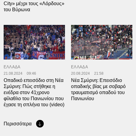
City» μέχρι τους «Λόρδους»
του Βύρωνα
ΕΛΛΑΔΑ
ΕΛΛΑΔΑ
21.08.2024
09:46
20.08.2024
21:58
Οπαδικό επεισόδιο στη Νέα
Νέα Σμύρνη: Επεισόδιο
Σμύρνη: Πώς στήθηκε η
οπαδικής βίας με σοβαρό
ενέδρα στον 41χρονο
τραυματισμό οπαδού του
φίλαθλο του Πανιωνίου που
Πανιωνίου
έχασε τη σπλήνα του (video)
Περισσότερα