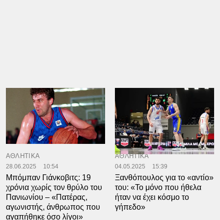
ΑΘΛΗΤΙΚΑ
ΑΘΛΗΤΙΚΑ
28.06.2025
10:54
04.05.2025
15:39
Μπόμπαν Γιάνκοβιτς: 19
Ξανθόπουλος για το «αντίο»
χρόνια χωρίς τον θρύλο του
του: «Το μόνο που ήθελα
Πανιωνίου – «Πατέρας,
ήταν να έχει κόσμο το
αγωνιστής, άνθρωπος που
γήπεδο»
αγαπήθηκε όσο λίγοι»