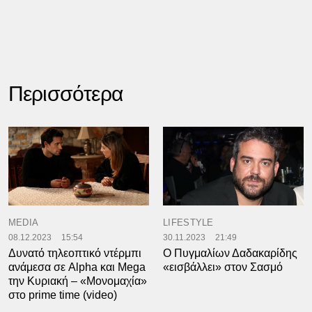
Περισσότερα
MEDIA
LIFESTYLE
08.12.2023
15:54
30.11.2023
21:49
Δυνατό τηλεοπτικό ντέρμπι
Ο Πυγμαλίων Δαδακαρίδης
ανάμεσα σε Alpha και Mega
«εισβάλλει» στον Σασμό
την Κυριακή – «Μονομαχία»
στο prime time (video)