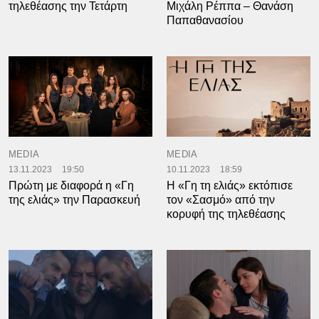
τηλεθέασης την Τετάρτη
Μιχάλη Ρέππα – Θανάση
Παπαθανασίου
MEDIA
MEDIA
13.11.2023
19:50
10.11.2023
18:59
Πρώτη με διαφορά η «Γη
Η «Γη τη ελιάς» εκτόπισε
της ελιάς» την Παρασκευή
τον «Σασμό» από την
κορυφή της τηλεθέασης