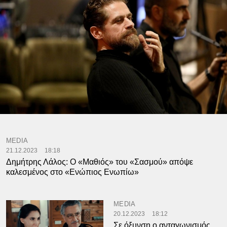
MEDIA
21.12.2023
18:18
Δημήτρης Λάλος: Ο «Μαθιός» του «Σασμού» απόψε
καλεσμένος στο «Ενώπιος Ενωπίω»
MEDIA
20.12.2023
18:12
Σε όξυνση ο ανταγωνισμός