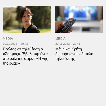
MEDIA
MEDIA
30.11.2023
20:43
23.11.2023
20:41
Πρώτος σε τηλεθέαση ο
Μάνη και Κρήτη
«Σασμός»- Έβαλε «φρένο»
διαμορφώνουν δίπολο
στο ράλι της σειράς «Η γης
τηλεθέασης
της ελιάς»