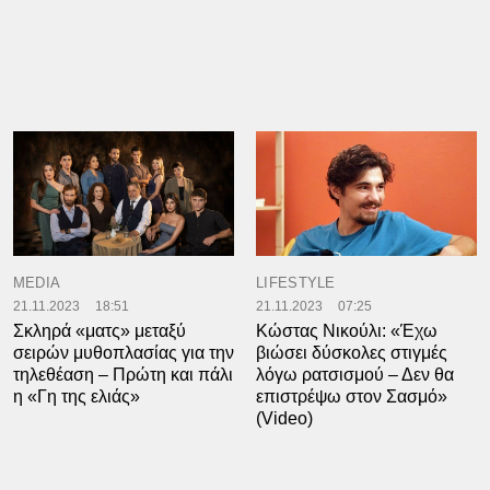
MEDIA
LIFESTYLE
21.11.2023
18:51
21.11.2023
07:25
Σκληρά «ματς» μεταξύ
Κώστας Νικούλι: «Έχω
σειρών μυθοπλασίας για την
βιώσει δύσκολες στιγμές
τηλεθέαση – Πρώτη και πάλι
λόγω ρατσισμού – Δεν θα
η «Γη της ελιάς»
επιστρέψω στον Σασμό»
(Video)