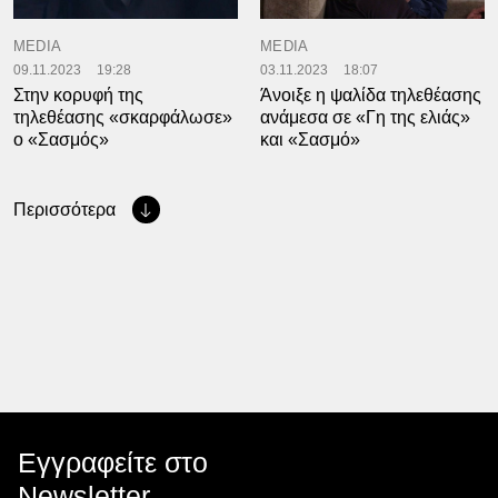
MEDIA
MEDIA
09.11.2023
19:28
03.11.2023
18:07
Στην κορυφή της
Άνοιξε η ψαλίδα τηλεθέασης
τηλεθέασης «σκαρφάλωσε»
ανάμεσα σε «Γη της ελιάς»
ο «Σασμός»
και «Σασμό»
Περισσότερα
Εγγραφείτε στο
Newsletter