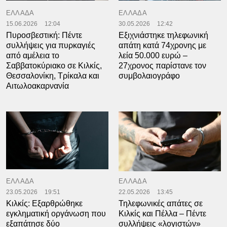
ΕΛΛΑΔΑ
ΕΛΛΑΔΑ
15.06.2026
12:04
30.05.2026
12:42
Πυροσβεστική: Πέντε
Εξιχνιάστηκε τηλεφωνική
συλλήψεις για πυρκαγιές
απάτη κατά 74χρονης με
από αμέλεια το
λεία 50.000 ευρώ –
Σαββατοκύριακο σε Κιλκίς,
27χρονος παρίστανε τον
Θεσσαλονίκη, Τρίκαλα και
συμβολαιογράφο
Αιτωλοακαρνανία
ΕΛΛΑΔΑ
ΕΛΛΑΔΑ
23.05.2026
19:51
22.05.2026
13:45
Κιλκίς: Εξαρθρώθηκε
Τηλεφωνικές απάτες σε
εγκληματική οργάνωση που
Κιλκίς και Πέλλα – Πέντε
εξαπάτησε δύο
συλλήψεις «λογιστών»