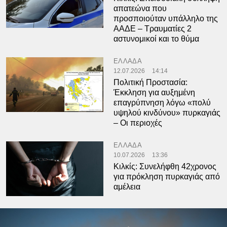
απατεώνα που
προσποιούταν υπάλληλο της
ΑΑΔΕ – Τραυματίες 2
αστυνομικοί και το θύμα
ΕΛΛΑΔΑ
12.07.2026
14:14
Πολιτική Προστασία:
Έκκληση για αυξημένη
επαγρύπνηση λόγω «πολύ
υψηλού κινδύνου» πυρκαγιάς
– Οι περιοχές
ΕΛΛΑΔΑ
10.07.2026
13:36
Κιλκίς: Συνελήφθη 42χρονος
για πρόκληση πυρκαγιάς από
αμέλεια