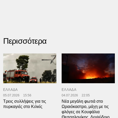
Περισσότερα
ΕΛΛΑΔΑ
ΕΛΛΑΔΑ
05.07.2026
15:56
04.07.2026
22:05
Τρεις συλλήψεις για τις
Νέα μεγάλη φωτιά στο
πυρκαγιές στο Κιλκίς
Ωραιόκαστρο, μάχη με τις
φλόγες σε Κουφάλια
Θεσσαλονίκης, Λειψύδριο