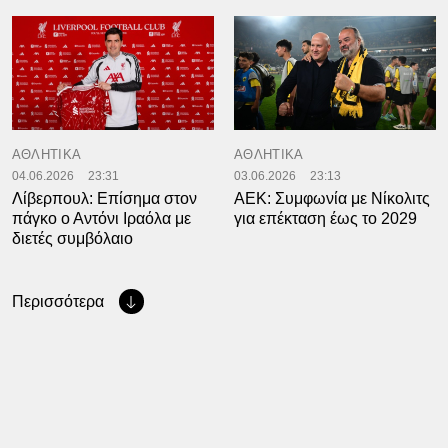
ΑΘΛΗΤΙΚΑ
ΑΘΛΗΤΙΚΑ
04.06.2026
23:31
03.06.2026
23:13
Λίβερπουλ: Επίσημα στον
ΑΕΚ: Συμφωνία με Νίκολιτς
πάγκο ο Αντόνι Ιραόλα με
για επέκταση έως το 2029
διετές συμβόλαιο
Περισσότερα