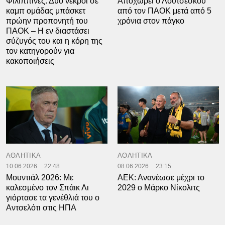
Φιλιππίνες: Δύο νεκροί σε
Αποχωρεί ο Λουτσέσκου
καμπ ομάδας μπάσκετ
από τον ΠΑΟΚ μετά από 5
πρώην προπονητή του
χρόνια στον πάγκο
ΠΑΟΚ – H εν διαστάσει
σύζυγός του και η κόρη της
τον κατηγορούν για
κακοποιήσεις
ΑΘΛΗΤΙΚΑ
ΑΘΛΗΤΙΚΑ
10.06.2026
22:48
08.06.2026
23:15
Μουντιάλ 2026: Με
ΑΕΚ: Ανανέωσε μέχρι το
καλεσμένο τον Σπάικ Λι
2029 ο Μάρκο Νίκολιτς
γιόρτασε τα γενέθλιά του ο
Αντσελότι στις ΗΠΑ