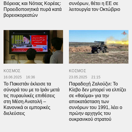
Βόρειας και Νότιας Κορέας:
συνόρων, θέτει η ΕΕ σε
Προειδοποιητικά πυρά κατά
λειτουργία τον Οκτώβριο
βορειοκορεατών
ΚΟΣΜΟΣ
ΚΟΣΜΟΣ
16.06.2025
16:36
23.05.2025
21:15
To Πακιστάν έκλεισε τα
Παραδοχή Ζαλούζνι: Το
σύνορά του με το Ιράν μετά
Κίεβο δεν μπορεί να ελπίζει
τις πυραυλικές επιθέσεις
σε «θαύμα» για την
στη Μέση Ανατολή –
αποκατάσταση των
Κανονικά οι εμπορικές
συνόρων του 1991, λέει ο
διελεύσεις
πρώην αρχηγός του
ουκρανικού στρατού