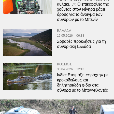
αυλάκι…»: Ο επικεφαλής της
χούντας στον Νίγηρα βάζει
όρους για το άνοιγμα των
συνόρων με το Μπενίν
ΕΛΛΑΔΑ
16.05.2026
06:38
Σοβαρές προκλήσεις για τη
συνοριακή Ελλάδα
ΚΟΣΜΟΣ
30.04.2026
12:13
Ινδία: Eτοιμάζει «φράχτη» με
κροκόδειλους και
δηλητηριώδη φίδια στα
σύνορα με το Μπανγκλαντές