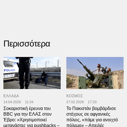
Περισσότερα
ΕΛΛΑΔΑ
ΚΟΣΜΟΣ
14.04.2026
11:34
27.02.2026
17:33
Σοκαριστική έρευνα του
Το Πακιστάν βομβάρδισε
BBC για την ΕΛΑΣ στον
στόχους σε αφγανικές
Έβρο: «Χρησιμοποιεί
πόλεις, «πάμε για ανοιχτό
μετανάστες για pushbacks –
πόλεμο» – Απειλές