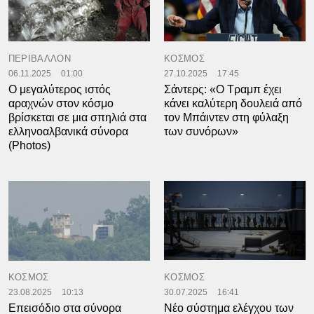
ΠΕΡΙΒΑΛΛΟΝ
ΚΟΣΜΟΣ
06.11.2025
01:00
27.10.2025
17:45
Ο μεγαλύτερος ιστός
Σάντερς: «Ο Τραμπ έχει
αραχνών στον κόσμο
κάνει καλύτερη δουλειά από
βρίσκεται σε μια σπηλιά στα
τον Μπάιντεν στη φύλαξη
ελληνοαλβανικά σύνορα
των συνόρων»
(Photos)
ΚΟΣΜΟΣ
ΚΟΣΜΟΣ
23.08.2025
10:13
30.07.2025
16:41
Επεισόδιο στα σύνορα
Νέο σύστημα ελέγχου των