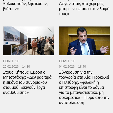
Ξυλοκοπούν, ληστεύουν,
Αφγανιστάν, «το χέρι μας
βιάζουν»
μπορεί να φτάσει στον λαιμό
τους»
ΠΟΛΙΤΙΚΗ
ΠΟΛΙΤΙΚΗ
25.02.2026
14:30
04.02.2026
18:40
Στους Κήπους Έβρου ο
Σύγκρουση για την
Μητσοτάκης: «Δεν μας τιμά
τραγωδία στη Χίο: Προκαλεί
η εικόνα του συνοριακού
ο Πλεύρης, «φυλακή ή
σταθμού, ξεκινούν έργα
επιστροφή είναι το δόγμα
αναβάθμισης»
για το μεταναστευτικό, μη
σοκάρεστε» – Πυρά από την
αντιπολίτευση