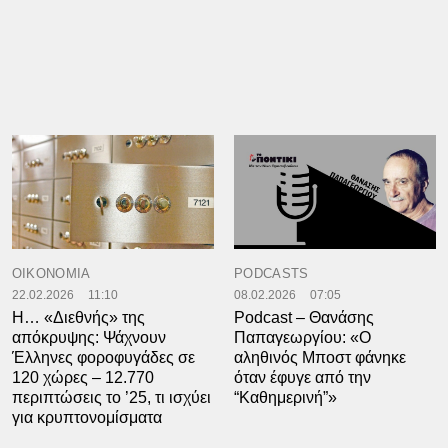
ΟΙΚΟΝΟΜΙΑ
PODCASTS
22.02.2026
11:10
08.02.2026
07:05
Η… «Διεθνής» της
Podcast – Θανάσης
απόκρυψης: Ψάχνουν
Παπαγεωργίου: «Ο
Έλληνες φοροφυγάδες σε
αληθινός Μποστ φάνηκε
120 χώρες – 12.770
όταν έφυγε από την
περιπτώσεις το ’25, τι ισχύει
“Καθημερινή”»
για κρυπτονομίσματα