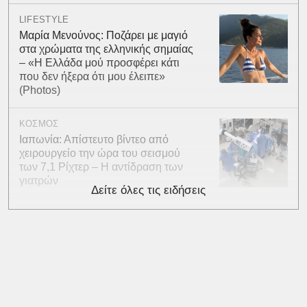
LIFESTYLE
Μαρία Μενούνος: Ποζάρει με μαγιό
στα χρώματα της ελληνικής σημαίας
– «Η Ελλάδα μού προσφέρει κάτι
που δεν ήξερα ότι μου έλειπε»
(Photos)
ΚΟΣΜΟΣ
Ιαπωνία: Απίστευτο βίντεο από
χειρουργείο την ώρα του σεισμού
των 7,1 Ρίχτερ – Η αντίδραση των
γιατρών
Δείτε όλες τις ειδήσεις