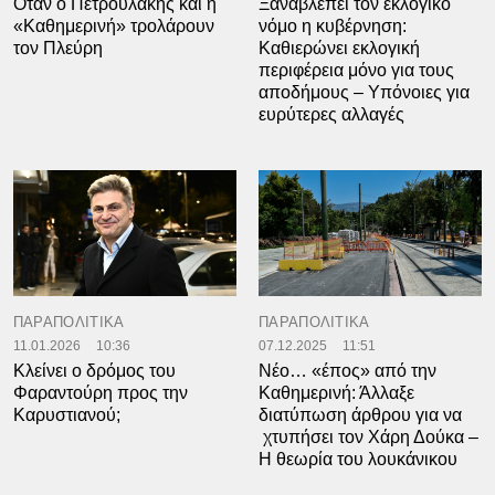
Όταν ο Πετρουλάκης και η
Ξαναβλέπει τον εκλογικό
«Καθημερινή» τρολάρουν
νόμο η κυβέρνηση:
τον Πλεύρη
Kαθιερώνει εκλογική
περιφέρεια μόνο για τους
αποδήμους – Υπόνοιες για
ευρύτερες αλλαγές
ΠΑΡΑΠΟΛΙΤΙΚΑ
ΠΑΡΑΠΟΛΙΤΙΚΑ
11.01.2026
10:36
07.12.2025
11:51
Κλείνει ο δρόμος του
Νέο… «έπος» από την
Φαραντούρη προς την
Καθημερινή: Άλλαξε
Καρυστιανού;
διατύπωση άρθρου για να
χτυπήσει τον Χάρη Δούκα –
Η θεωρία του λουκάνικου