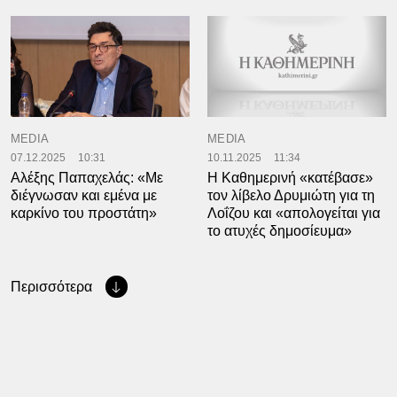
MEDIA
MEDIA
07.12.2025
10:31
10.11.2025
11:34
Αλέξης Παπαχελάς: «Με
Η Καθημερινή «κατέβασε»
διέγνωσαν και εμένα με
τον λίβελο Δρυμιώτη για τη
καρκίνο του προστάτη»
Λοΐζου και «απολογείται για
το ατυχές δημοσίευμα»
Περισσότερα