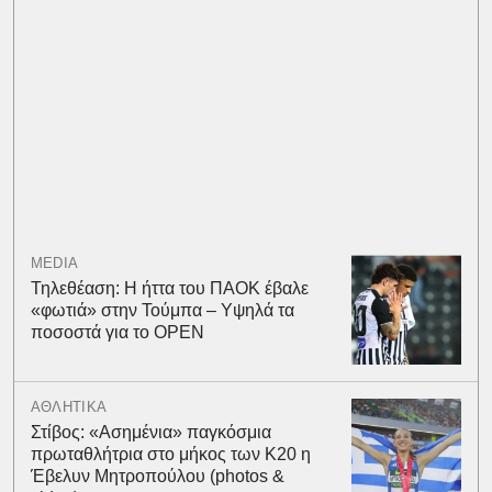
MEDIA
Τηλεθέαση: Η ήττα του ΠΑΟΚ έβαλε
«φωτιά» στην Τούμπα – Υψηλά τα
ποσοστά για το OPEN
ΑΘΛΗΤΙΚΑ
Στίβος: «Ασημένια» παγκόσμια
πρωταθλήτρια στο μήκος των Κ20 η
Έβελυν Μητροπούλου (photos &